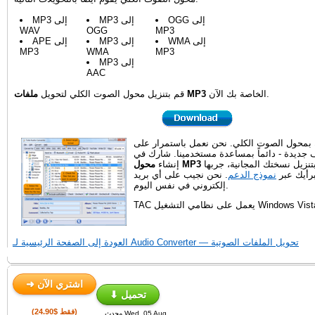
OGG إلى
MP3 إلى
MP3 إلى
WAV
OGG
MP3
WMA إلى
MP3 إلى
APE إلى
MP3
WMA
MP3
MP3 إلى
AAC
الخاصة بك الآن.
ملفات MP3
قم بتنزيل محول الصوت الكلي لتحويل
محول الصوت الكلي. نحن نعمل باستمرار على
 جديدة - دائماً بمساعدة مستخدمينا. شارك في
تنزيل نسختك المجانية، جربها
إنشاء
برأيك عبر
نموذج الدعم
. نحن نجيب على أي بريد
إلكتروني في نفس اليوم.
غيل Windows Vista/7/8/10/11.
العودة إلى الصفحة الرئيسية لـ Audio Converter — تحويل الملفات الصوتية
➜ اشتري الآن
⬇ تحميل
(فقط $24.90)
محدث Wed, 05 Aug