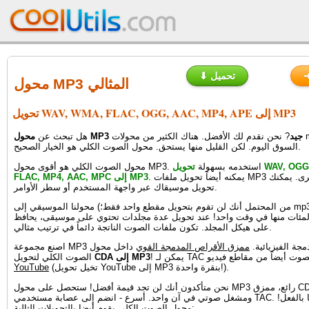
⬇ تحميل
محول MP3 المثالي
تحويل WAV, WMA, FLAC, OGG, AAC, MP4, APE إلى MP3
محول MP3 جيد
? نحن نقدم لك الأفضل. هناك الكثير من محولات mp3 المجانية في
هل تبحث عن
السوق اليوم. لكن القليل منها يستحق. محول الصوت الكلي هو الخيار الصحيح.
محول الصوت الكلي هو أقوى محول MP3. استخدمه بسهولة
تحويل WAV, OGG, WMA, APE,
. يمكنه أيضاً تحويل ملفات MP3 إلى صيغ أخرى. يمكنك
FLAC, MP4, AAC, MPC إلى MP3
تحويل موسيقاك عبر واجهة المستخدم أو سطر الأوامر.
من المحتمل أنك لن تقوم بتحويل مقطع واحد فقط؛) محولنا الموسيقي إلى mp3 قادر على
مئات منها في وقت واحد! عند تحويل عدة مجلدات تحتوي على موسيقى، يحافظ TAC
على هيكل المجلد. تكون ملفات الصوت الناتجة دائماً في ترتيب مثالي.
صك المدمجة الفيزيائية.
ممزق الأقراص المدمجة القوي
داخل محول
TA تحويل الصوت أيضاً من مقاطع فيديو
CDA إلى MP3
الصوت الكلي لتحويل
(تخيل تحويل YouTube إلى MP3 بنقرة واحدة!).
YouTube
نحن متأكدون أنك لن تجد قيمة أفضل! ستحصل على محول MP3 رائع، ممزق CD، محول يوتيوب
ومشغل صوتي في آن واحد. أسرع - انضم إلى عصابة مستخدمي TAC. هناك 22,000 منا بالفعل!
محول الصوت الكلي يقوم أيضا بالتحويلات التالية: