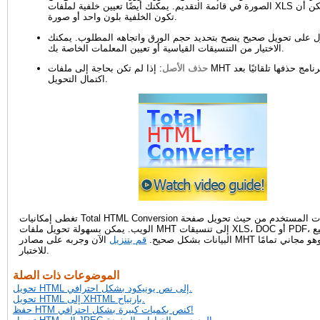
الصورة في قائمة التقديم. يمكنك أيضًا تعيين خلفية لملفات XLS المستقبلية. يمكن أن
تكون الخلفية بلون واحد أو صورة.
ل على تحويل صحيح ينصح بتحديد حجم الورق واتجاهه المطلوب. يمكنك
الاختيار من التنسيقات القياسية أو تعيين المعلمات الخاصة بك.
حذف الأصل
: إذا لم تكن بحاجة إلى ملفات MHT الأصلية، يمكن للبرنامج حذفها تلقائيًا بعد
اكتمال التحويل.
تغطى إمكانيات Total HTML Conversion جميع احتياجات المستخدم من حيث تحويل صفحة
الويب. يمكن بسهولة تحويل ملفات MHT إلى تنسيقات XLS، DOC أو PDF، يتم تحويل جميع
البيانات بشكل صحيح.
قم بتنزيل
الآن وجربه على مصادر MHT الخاصة بك، وهو مجاني تمامًا
للاختبار.
الموضوعات ذات الصلة
تحويل HTML إلى نص يونيكود بشكل احترافي.
تحويل HTML إلى XHTML بارتياح.
حفظ HTM كنص بكميات كبيرة بشكل احترافي!