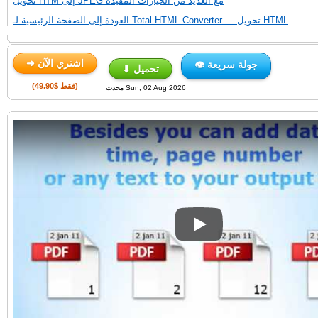
تحويل HTM إلى JPEG مع العديد من الخيارات المفيدة
العودة إلى الصفحة الرئيسية لـ Total HTML Converter — تحويل HTML
➜ اشتري الآن
👁 جولة سريعة
⬇ تحميل
(فقط $49.90)
محدث Sun, 02 Aug 2026
Play