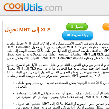
⬇ تحميل
تحويل MHT إلى XLS
👁 جولة سريعة
تحويل ملفات MHT إلى تنسيق مايكروسوفت إكسل الأصلي ممكن الآن إذا كان لديك Total
مدمج ينقل جميع المعلومات من
محول MHT XLS
HTML Converter. البرنامج يحتوي على
صفحة الويب إلى ملف XLS. إنه أفضل طريقة لاستخراج الجداول من ملف MHT دون وسوم
، وعدد أقل يمكنهم
MHT إلى XLS
التعليمات البرمجية. القليل من المحولات تدعم وضع تحويل
م الاختيار بين وضع التحويل التلقائي والقابل للتعديل. الأول هو الأسرع، يسمح
 الافتراضية،
أقل جهد يدوي
. نتائج هذا التحويل عبارة عن نسخ
XLS عالية الجودة بالتنسيق نفسه دون تغيير. يحتاج التحويل القابل للتعديل إلى مزيد من الوقت
لتصدير ملفات MHT إلى تنسيق XLS:
للتحضير، لكنه يوفر
خيارات موسعة
تحديد الوجهة
: يمكن للمستخدم تحديد، أين سيتم وضع ملفات XLS بعد الانتهاء من
التحويل.
دات الرأس/التذييل (يمكن عرضها أو عدم عرضها في الملفات المحولة)،
ئية وتعيين الهوامش كلها متوفرة في Total HTML Converter.
التقديم
: عند تحويل MHT إلى XLS، يمكن للمستخدم تصدير النص، الصورة أو الشكل
ر، بشكل منفصل أو معًا. إذا لم تكن الصور ضرورية، فقط لا تتحقق من