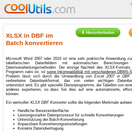
⬇ Herunterladen
XLSX in DBF im
Batch konvertieren
Microsoft Word 2007 oder 2010 ist eine sehr praktische Anwendung zu
tabellarischen Datenfeldern mit automatischen Berechnunge
Datenverarbeitungsmethoden. Der einzige Nachteil des XLSX-Formats,
Programm nativ ist, ist
seine Inkompatibilität mit verschiedenen DBMS-
Problem lässt sich durch die Umwandlung von
Excel 2007 in DBF
l
verbreitetes Datenbankformat, das von vielen wichtigen Datenb
unterstützt wird. Es gibt spezielle Dienstprogramme, die Tabellen von ein
anderes exportieren, so dass Sie dies auf eine automatisierte, effiz
können.
Ein wertvoller
XLSX DBF Konverter
sollte die folgenden Merkmale aufwei
Handliche Benutzeroberfläche
Leistungsstarker Datenprozessor für schnelle Konvertierungen
Unterstützung der Batch-Konvertierung
Anpassbare Konvertierungseinstellungen
Korrekte Datenübertragung