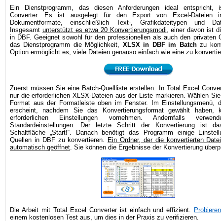
Ein Dienstprogramm, das diesen Anforderungen ideal entspricht, i
Converter. Es ist ausgelegt für den Export von Excel-Dateien i
Dokumentformate, einschließlich Text-, Grafikdateitypen und Dat
Insgesamt
unterstützt es etwa 20 Konvertierungsmodi
, einer davon ist d
in DBF. Geeignet sowohl für den professionellen als auch den privaten 
das Dienstprogramm die Möglichkeit,
XLSX in DBF im Batch
zu konv
Option ermöglicht es, viele Dateien genauso einfach wie eine zu konvertie
Zuerst müssen Sie eine Batch-Quellliste erstellen. In Total Excel Conv
nur die erforderlichen XLSX-Dateien aus der Liste markieren. Wählen S
Format aus der Formatleiste oben im Fenster. Im Einstellungsmenü, 
erscheint, nachdem Sie das Konvertierungsformat gewählt haben, 
erforderlichen Einstellungen vornehmen. Andernfalls verw
Standardeinstellungen. Der letzte Schritt der Konvertierung ist d
Schaltfläche „Start!“. Danach benötigt das Programm einige Einstel
Quellen in DBF zu konvertieren.
Ein Ordner, der die konvertierten Datei
automatisch geöffnet
. Sie können die Ergebnisse der Konvertierung überp
Die Arbeit mit Total Excel Converter ist einfach und effizient.
Probieren
einem kostenlosen Test aus, um dies in der Praxis zu verifizieren.