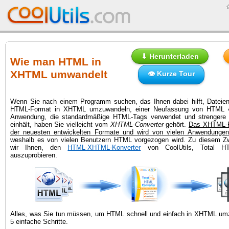
⬇ Herunterladen
Wie man HTML in
XHTML umwandelt
👁 Kurze Tour
Wenn Sie nach einem Programm suchen, das Ihnen dabei hilft, Dateien
HTML-Format in XHTML umzuwandeln, einer Neufassung von HTML 
Anwendung, die standardmäßige HTML-Tags verwendet und strengere X
einhält, haben Sie vielleicht vom
XHTML-Converter
gehört.
Das XHTML-Fo
der neuesten entwickelten Formate und wird von vielen Anwendungen 
weshalb es von vielen Benutzern HTML vorgezogen wird. Zu diesem Z
wir Ihnen, den
HTML-XHTML-Konverter
von CoolUtils, Total HT
auszuprobieren.
Alles, was Sie tun müssen, um HTML schnell und einfach in XHTML um
5 einfache Schritte.