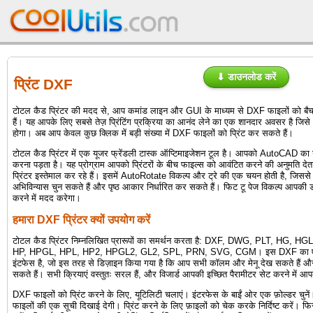
⬇ डाउनलोड करें
प्रिंट DXF
टोटल कैड प्रिंटर की मदद से, आप कमांड लाइन और GUI के माध्यम से DXF फाइलों को बैच म
हैं। यह आपके लिए सबसे तेज़ प्रिंटिंग प्रक्रिया का आनंद लेने का एक शानदार अवसर है जिस
होगा। अब आप केवल कुछ क्लिक में बड़ी संख्या में DXF फाइलों को प्रिंट कर सकते हैं।
टोटल कैड प्रिंटर में एक यूजर फ्रेंडली टास्क ऑप्टिमाइजेशन टूल है। आपको AutoCAD का 
करना पड़ता है। यह प्रोग्राम आपको प्रिंटरों के बीच फाइल्स को आवंटित करने की अनुमति दे
प्रिंटर इस्तेमाल कर रहे हैं। इसमें AutoRotate विकल्प और ट्रे की एक चयन होती है, जिसस
अभिविन्यास चुन सकते हैं और पृष्ठ आकार निर्धारित कर सकते हैं। फिट टू पेज विकल्प आपकी ड
करने में मदद करेगा।
हमारा DXF प्रिंटर क्यों उपयोग करें
टोटल कैड प्रिंटर निम्नलिखित प्रारूपों का समर्थन करता है: DXF, DWG, PLT, HG, 
HP, HPGL, HPL, HP2, HPGL2, GL2, SPL, PRN, SVG, CGM। इस DXF का एक
इंटफेस है, जो इस तरह से डिज़ाइन किया गया है कि आप सभी कॉलम और मेनू देख सकते हैं औ
सकते हैं। सभी क्रियाएं वस्तुतः सरल हैं, और विजार्ड आपकी इच्छित पैरामीटर सेट करने में
DXF फाइलों को प्रिंट करने के लिए, यूटिलिटी चलाएं। इंटरफेस के बाईं ओर एक फ़ोल्डर चुनें। 
फाइलों की एक सूची दिखाई देगी। प्रिंट करने के लिए फ़ाइलों को चेक करके निर्दिष्ट करें। फिर