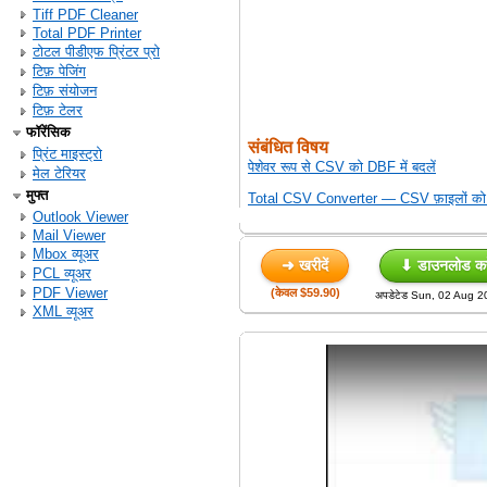
Tiff PDF Cleaner
Total PDF Printer
टोटल पीडीएफ प्रिंटर प्रो
टिफ़ पेजिंग
टिफ़ संयोजन
टिफ़ टेलर
फॉरेंसिक
संबंधित विषय
प्रिंट माइस्ट्रो
पेशेवर रूप से CSV को DBF में बदलें
मेल टेरियर
मुफ्त
Total CSV Converter — CSV फ़ाइलों को सु
Outlook Viewer
Mail Viewer
Mbox व्यूअर
➜ खरीदें
⬇ डाउनलोड करे
PCL व्यूअर
PDF Viewer
(केवल $59.90)
अपडेटेड Sun, 02 Aug 
XML व्यूअर