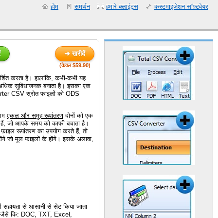
होम
समर्थन
हमारे क्लाइंट्स
कस्टमाइजेशन सॉफ़्टवेयर
ं
➜ खरीदें
(केवल $59.90)
दर्शित करता है। हालांकि, कभी-कभी यह
और अधिक सुविधाजनक बनाता है। इसका एक
erter CSV स्रोत फाइलों को ODS
राम
एकल और समूह रूपांतरण
दोनों को एक
 हैं, जो आपके समय को काफी बचाता है।
़ाइल रूपांतरण का उपयोग करते हैं, तो
ोंगे जो मूल फ़ाइलों के होंगे। इसके अलावा,
र्ड की सहायता से आसानी से सेट किया जाता
ते हैं जैसे कि: DOC, TXT, Excel,