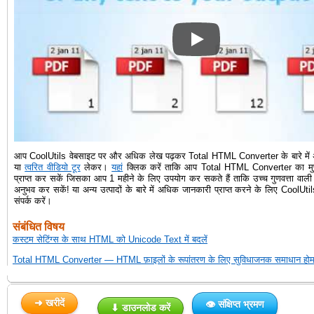
HTML फाइलों को PDF, DOC, RTF, T
आप CoolUtils वेबसाइट पर और अधिक लेख पढ़कर Total HTML Converter के बारे में 
या
त्वरित वीडियो टूर
लेकर।
यहां
क्लिक करें ताकि आप Total HTML Converter का मुफ्
प्राप्त कर सकें जिसका आप 1 महीने के लिए उपयोग कर सकते हैं ताकि उच्च गुणवत्ता वाली
अनुभव कर सकें! या अन्य उत्पादों के बारे में अधिक जानकारी प्राप्त करने के लिए CoolUti
संपर्क करें।
संबंधित विषय
कस्टम सेटिंग्स के साथ HTML को Unicode Text में बदलें
Total HTML Converter — HTML फ़ाइलों के रूपांतरण के लिए सुविधाजनक समाधान होम 
➜ खरीदें
👁 संक्षिप्त भ्रमण
⬇ डाउनलोड करें