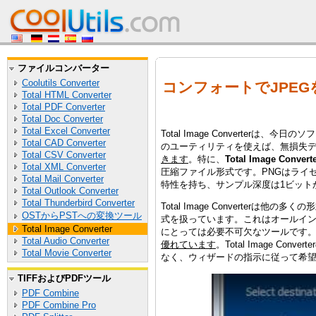
ファイルコンバーター
Coolutils Converter
コンフォートでJPEG
Total HTML Converter
Total PDF Converter
Total Doc Converter
Total Excel Converter
Total Image Converte
Total CAD Converter
のユーティリティを使えば、無損失
Total CSV Converter
きます
。特に、
Total Image Con
Total XML Converter
圧縮ファイル形式です。PNGはライ
Total Mail Converter
特性を持ち、サンプル深度は1ビット
Total Outlook Converter
Total Thunderbird Converter
Total Image Converte
OSTからPSTへの変換ツール
式を扱っています。これはオールイン
Total Image Converter
にとっては必要不可欠なツールです。Tot
Total Audio Converter
優れています
。Total Image
Total Movie Converter
なく、ウィザードの指示に従って希
TIFFおよびPDFツール
PDF Combine
PDF Combine Pro