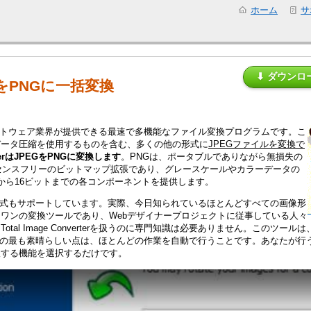
ホーム
サ
⬇ ダウンロ
をPNGに一括変換
rは、今日のソフトウェア業界が提供できる最速で多機能なファイル変換プログラムです。こ
データ圧縮を使用するものを含む、多くの他の形式に
JPEGファイルを変換で
verterはJPEGをPNGに変換します
。PNGは、ポータブルでありながら無損失の
センスフリーのビットマップ拡張であり、グレースケールやカラーデータの
から16ビットまでの各コンポーネントを提供します。
rは他の多くの形式もサポートしています。実際、今日知られているほとんどすべての画像形
ワンの変換ツールであり、Webデザイナープロジェクトに従事している人々
al Image Converterを扱うのに専門知識は必要ありません。このツールは
 Converterの最も素晴らしい点は、ほとんどの作業を自動で行うことです。あな
望する機能を選択するだけです。