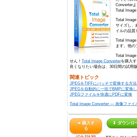
Conve
Total 
Total 
サイズし、
イルの品質
Total 
ます。他の
Total 
せん！
Total Image Converter
を購入す
良くなりたい場合は、30日間の試用
関連トピック
JPEGをTIFFにバッチで変換する方
JPEGを自動的に一括でBMPに変換
JPEGファイルを快適にPDFに変換
Total Image Converter — 
➜ 購入す
⬇ ダウンロ
る
(のみ $24.90)