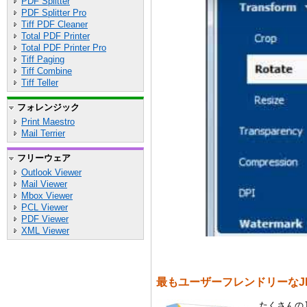
PDF Splitter
PDF Splitter Pro
Tiff PDF Cleaner
Total PDF Printer
Total PDF Printer Pro
Tiff Paging
Tiff Combine
Tiff Teller
フォレンジック
Print Maestro
Mail Terrier
フリーウェア
Outlook Viewer
Mail Viewer
Mbox Viewer
PCL Viewer
PDF Viewer
XML Viewer
最もユーザーフレンドリーなJP
たくさんのJ