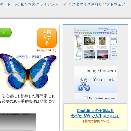
ポート
私たちのクライアント
カスタマイズされたソフトウェア
ード
➜ 購
入す
る
(のみ $24.90)
、
初心者にも熟練した専門家にも
たが行う必要のある手動操作は非常に少
CoolUtils の全製品を
わずか $99 で入手
続きを読む
(最大で節約 $500)