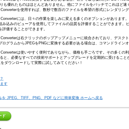
rterよりも優れたものはほとんどありません。他にファイルをバッチでこれほど
Image Converterを使用すれば、数秒で数百のファイルを希望の形式にレンダリ
Image Converterには、日々の作業を楽しみに変える多くのオプションがあ
組み込みのビューアを使用してファイルの品質を評価することができます。ビ
を評価することができます。
Image Converterは右クリックのポップアップメニューに統合されており、
プログラムからJPEGをPNGに変換する必要がある場合は、コマンドライン
Image Converterは使いやすく便利でありながら、価格も手ごろです。その
ると、必要なすべての技術サポートとアップグレードを定期的に受けること
版をダウンロードして実際に試してみてください！
法？
します
画像ファイルを JPEG、TIFF、PNG、PDF などに簡単変換 ホームへ戻る
ード