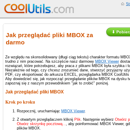
St
⬇ Pobier
Jak przeglądać pliki MBOX za
darmo
Ze względu na skonsolidowany (długi ciąg tekstu) charakter formatu MB
trudno z nim pracować. Na szczęście nasz darmowy
MBOX Viewer
dosta
rozwiązań, które potrzebujesz, aby praca z plikami MBOX była szybka i ł
Niezależnie od tego, czy chcesz zrozumieć dane, stworzyć przyjazny uży
PDF, czy eksportować do arkusza EXCEL, przeglądarka MBOX CoolUtil
Aby dowiedzieć się, jak rozpocząć przeglądanie plików MBOX na dysku 
zapoznaj się z naszym przewodnikiem "jak to zrobić" poniżej.
Jak przeglądać pliki MBOX
Krok po kroku
Rozpocznij, uruchamiając
MBOX Viewer
.
Z otwartym przeglądaczem kliknij
Plik
. Następnie wybierz
Otwórz pr
Otwórz skrzynkę pocztową...
, aby poinformować MBOX Viewer, gd
plików MBOX.