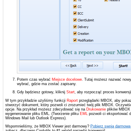
Potem czas wybrać
Miejsce docelowe
. Tutaj możesz nazwać nowy p
wybrać, gdzie ma zostać zapisany.
Gdy będziesz gotowy, kliknij
Start
, aby rozpocząć proces konwersji
W tym przykładzie użyliśmy funkcji
Raport
przeglądarki MBOX, aby pokaz
stworzyć dokument, który pozwoli ci zrozumieć twój plik MBOX. Oczywiści
opcje. Na przykład możesz zdecydować się na
Drukowanie
plików MBOX 
wygenerowanie pliku EML. (Tworzenie pliku
EML
pozwoli ci eksportować
Windows Mail lub Outlook Express).
Wspomnieliśmy, że MBOX Viewer jest darmowy?
Pobierz swoją darmową
zobacz, dlaczego Coolutils to #1 wśród narzędzi konwersji!