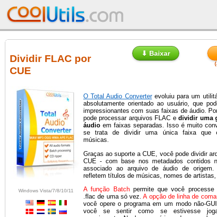
⬇ Baixar
Dividir FLAC por
CUE
O Total Audio Converter
evoluiu para um utilitá
absolutamente orientado ao usuário, que pod
impressionantes com suas faixas de áudio. Po
pode processar arquivos FLAC e
dividir uma 
áudio
em faixas separadas. Isso é muito con
se trata de dividir uma única faixa que 
músicas.
Graças ao suporte a CUE, você pode dividir ar
CUE - com base nos metadados contidos n
associado ao arquivo de áudio de origem
refletem títulos de músicas, nomes de artistas,
A função Batch
permite que você processe v
Windows Vista/7/8/10/11
.flac de uma só vez.
A opção de linha de com
você opere o programa em um modo não-GUI.
você se sentir como se estivesse jog