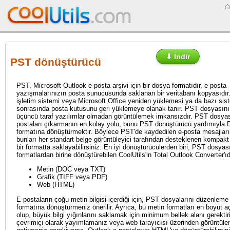
⬇ İndir
PST dönüştürücü
PST, Microsoft Outlook e-posta arşivi için bir dosya formatıdır, e-posta
yazışmalarınızın posta sunucusunda saklanan bir veritabanı kopyasıdır.
işletim sistemi veya Microsoft Office yeniden yüklemesi ya da bazı sist
sonrasında posta kutusunu geri yüklemeye olanak tanır. PST dosyasın
üçüncü taraf yazılımlar olmadan görüntülemek imkansızdır. PST dosya
postaları çıkarmanın en kolay yolu, bunu PST dönüştürücü yardımıyl
formatına dönüştürmektir. Böylece PST'de kaydedilen e-posta mesajlarını
bunları her standart belge görüntüleyici tarafından desteklenen kompak
bir formatta saklayabilirsiniz. En iyi dönüştürücülerden biri, PST dosyas
formatlardan birine dönüştürebilen CoolUtils'in Total Outlook Converter'ıd
Metin (DOC veya TXT)
Grafik (TIFF veya PDF)
Web (HTML)
E-postaların çoğu metin bilgisi içerdiği için, PST dosyalarını düzenlem
formatına dönüştürmeniz önerilir. Ayrıca, bu metin formatları en boyut a
olup, büyük bilgi yığınlarını saklamak için minimum bellek alanı gerektiri
çevrimiçi olarak yayımlamanız veya web tarayıcısı üzerinden görüntülene