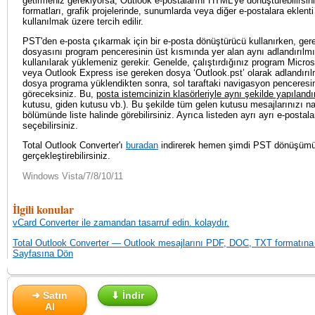
getirmeniz gerekiyorsa, Outlook e-postalarını HTML'ye dönüştürebilirsini
formatları, grafik projelerinde, sunumlarda veya diğer e-postalara eklenti
kullanılmak üzere tercih edilir.
PST'den e-posta çıkarmak için bir e-posta dönüştürücü kullanırken, ger
dosyasını program penceresinin üst kısmında yer alan aynı adlandırılm
kullanılarak yüklemeniz gerekir. Genelde, çalıştırdığınız program Micro
veya Outlook Express ise gereken dosya ‘Outlook.pst’ olarak adlandırılm
dosya programa yüklendikten sonra, sol taraftaki navigasyon penceresin
göreceksiniz. Bu,
posta istemcinizin klasörleriyle aynı şekilde yapılandır
kutusu, giden kutusu vb.). Bu şekilde tüm gelen kutusu mesajlarınızı n
bölümünde liste halinde görebilirsiniz. Ayrıca listeden ayrı ayrı e-postal
seçebilirsiniz.
Total Outlook Converter'ı
buradan
indirerek hemen şimdi PST dönüşüm
gerçekleştirebilirsiniz.
Windows Vista/7/8/10/11
İlgili konular
vCard Converter ile zamandan tasarruf edin. kolaydır.
Total Outlook Converter — Outlook mesajlarını PDF, DOC, TXT formatına
Sayfasına Dön
➜ Satın
⬇ İndir
Al