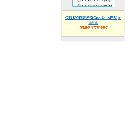
仅以$99获取所有CoolUtils产品
阅
读更多
(您最多可节省 $500)