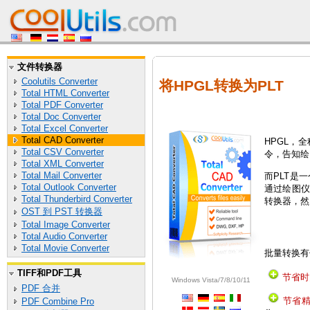
文件转换器
Coolutils Converter
将HPGL转换为PLT
Total HTML Converter
Total PDF Converter
Total Doc Converter
Total Excel Converter
Total CAD Converter
HPGL，
Total CSV Converter
令，告知绘
Total XML Converter
Total Mail Converter
而PLT是
Total Outlook Converter
通过绘图
Total Thunderbird Converter
转换器，然
OST 到 PST 转换器
Total Image Converter
Total Audio Converter
Total Movie Converter
批量转换有
TIFF和PDF工具
节省时
Windows Vista/7/8/10/11
PDF 合并
节省
PDF Combine Pro