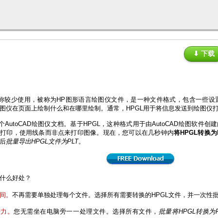
⬇ 下载
全称较少使用，被称为HP图形语言绘图仪文件，是一种文件格式，包含一些
图仪在页面上绘制什么和在哪里绘制。通常，HPGL用于将信息发送到绘图仪
一个AutoCAD绘图仪文档。基于HPGL，这种格式用于由AutoCAD绘图软件
仪打印，使用线条而非点来打印图像。现在，您可以在几秒钟内
将HPGL转换为
后
批量导出HPGL文件为PLT
。
什么好处？
间。
不再需要单独处理每个文件。选择所有需要转换的HPGL文件，并一次性批
精力。
您无需坐在电脑旁一一处理文件。选择所有文件，
批量将HPGL转换为P