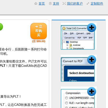
首页
支持
我们的客户
定制软件
➜ 立
即购
买
(仅 $99.00)
设置命令行，后面跟随一系列打印命
打印机。
创建的矢量绘图仪文件。PLT文件可以
PLT
！只需下载CoolUtils的总CAD
量导出为PLT！
LT
，让总CAD转换器为您完成工