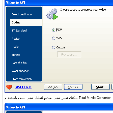
يمكنك تغيير حجم الفيديو لتقليل حجم الملف باستخدام Total Movie Converter.