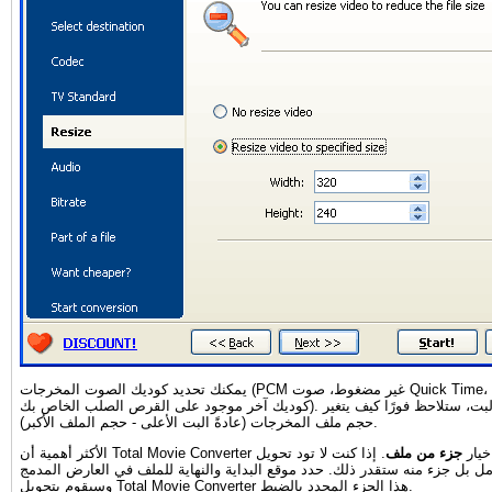
يمكنك تحديد كوديك الصوت المخرجات (PCM غير مضغوط، صوت Quick Time، MP3، أو أي
كوديك آخر موجود على القرص الصلب الخاص بك). عند تغيير معدل البت، ستلاحظ فورًا كيف يتغير
حجم ملف المخرجات (عادةً البت الأعلى - حجم الملف الأكبر).
 يحتوي على خيار
جزء من ملف
. إذا كنت لا تود تحويل
امل بل جزء منه ستقدر ذلك. حدد موقع البداية والنهاية للملف في العارض المدمج
وسيقوم بتحويل Total Movie Converter هذا الجزء المحدد بالضبط.