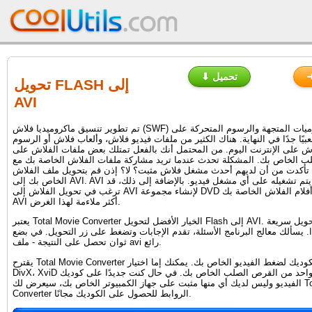
⬇ تحميل
تحويل FLASH إلى
AVI
تم تطوير تنسيق ماكروميديا فلاش (SWF) لتوفير الرسوميات المتجهة والرسوم المتحركة على
يًا جدًا في النهاية. هناك الكثير من ملفات فيديو فلاش، وألعاب فلاش أو الرسوم
ش على الإنترنت اليوم. من المحتمل أنك بالفعل تمتلك بعض ملفات الفلاش على
ب الخاص بك. المشكلة تحدث عندما تريد مشاركة ملفات الفلاش الخاصة بك مع
تأكدت من أن لديهم أحدث مشغل فلاش مثبت؟ لا؟ إذن قم بتحويل ملف الفلاش
الخاص بك إلى AVI. AVI مضمون أن يتم تشغيله على أي مشغل فيديو. بالإضافة إلى ذلك، قد
ترغب في تحويل الفلاش إلى AVI لإنشاء مجموعة DVD الخاصة بك من أفلام الفلاش الخاصة بك.
AVI أكثر ملاءمة لهذا الغرض.
يعتبر Total Movie Converter الخيار الأفضل لتحويل Flash إلى AVI. عملية التحويل سريعة
. يسألك معالج البرنامج الأسئلة، تقدم الإجابات وتضغط على زر التحويل. في بضع
ثوان تحصل على النتيجة - ملف avi رائع.
يقترح Total Movie Converter عليك اختيار الكوديك لضغط الفيديو الخاص بك. يمكنك إما اختيار
DivX، XviD أو حتى اختيار واحد من القرص الصلب الخاص بك. في حال كنت جديدًا على كوديك
الفيديو وليس لديك أي منها مثبت على جهاز الكمبيوتر الخاص بك، سيعرض لك Total Movie
Converter الروابط للحصول على الكوديك مجانًا.