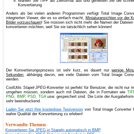
Wählen Sie TIFF als Zielformat aus und genießen Sie die schnel
Konvertierung
Anders als bei vielen anderen Programmen verfügt Total Image Conve
integrierten Viewer, der es so einfach macht,
Miniaturansichten vor der K
Bilder vorzuschauen
! Sie müssen sich nicht mehr die Namen der Dateien
konvertieren möchten, weil Sie sie tatsächlich sehen können!
Der Konvertierungsprozess ist sehr kurz, es dauert nur
wenige Minu
Sekunden
, abhängig davon, wie viele Dateien vom Total Image Conver
werden.
CoolUtils
Stapel-JPEG-Konverter
ist perfekt für Benutzer, die nicht nur 
umgehen müssen, sondern auch mit Dateien, die in Formaten wie
TIF
PNG, BMP, PSD, TGA
usw. gespeichert sind. Die Liste der Ausgabeforma
sehr beeindruckend.
Laden Sie jetzt Ihre kostenlose Testversion
von Total Image Converter h
wahre Qualität der Konvertierung zu erleben!
Verwandte Themen
Konvertieren Sie JPEG in Stapeln automatisch in BMP