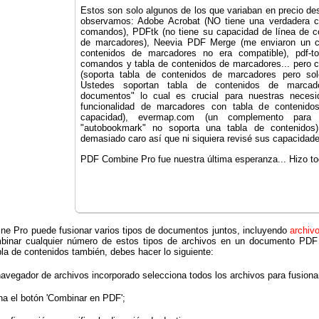
Estos son solo algunos de los que variaban en precio d
observamos: Adobe Acrobat (NO tiene una verdadera c
comandos), PDFtk (no tiene su capacidad de línea de 
de marcadores), Neevia PDF Merge (me enviaron un co
contenidos de marcadores no era compatible), pdf-t
comandos y tabla de contenidos de marcadores... pero 
(soporta tabla de contenidos de marcadores pero so
Ustedes soportan tabla de contenidos de marcado
documentos" lo cual es crucial para nuestras necesi
funcionalidad de marcadores con tabla de contenido
capacidad), evermap.com (un complemento para
"autobookmark" no soporta una tabla de contenidos)
demasiado caro así que ni siquiera revisé sus capacidade
PDF Combine Pro fue nuestra última esperanza... Hizo to
e Pro puede fusionar varios tipos de documentos juntos, incluyendo
archiv
inar cualquier número de estos tipos de archivos en un documento PDF 
bla de contenidos también, debes hacer lo siguiente:
navegador de archivos incorporado selecciona todos los archivos para fusion
na el botón 'Combinar en PDF';