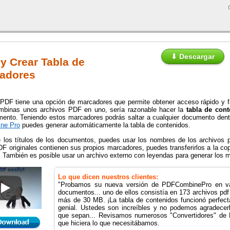
⬇ Descargar
 Crear Tabla de
cadores
PDF tiene una opción de marcadores que permite obtener acceso rápido y fác
binas unos archivos PDF en uno, sería razonable hacer la
tabla de con
ento. Teniendo estos marcadores podrás saltar a cualquier documento dent
ne Pro
puedes generar automáticamente la tabla de contenidos.
los títulos de los documentos, puedes usar los nombres de los archivos 
F originales contienen sus propios marcadores, puedes transferirlos a la cop
 También es posible usar un archivo externo con leyendas para generar los m
Lo que dicen nuestros clientes:
"Probamos su nueva versión de PDFCombinePro en va
Cómo combinar DOC, TXT, XLS, HTML en un solo PDF
documentos... uno de ellos consistía en 173 archivos pdf
más de 30 MB. ¡La tabla de contenidos funcionó perfect
genial. Ustedes son increíbles y no podemos agradecerl
que sepan... Revisamos numerosos "Convertidores" de 
que hiciera lo que necesitábamos.