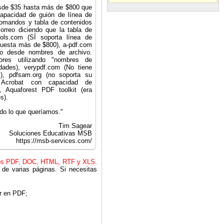
esde $35 hasta más de $800 que
apacidad de guión de línea de
comandos y tabla de contenidos
rreo diciendo que la tabla de
ools.com (SÍ soporta línea de
cuesta más de $800), a-pdf.com
lo desde nombres de archivo.
res utilizando "nombres de
dades), verypdf.com (No tiene
s), pdfsam.org (no soporta su
 Acrobat con capacidad de
, Aquaforest PDF toolkit (era
s).
do lo que queríamos."
Tim Sagear
Soluciones Educativas MSB
https://msb-services.com/
os PDF, DOC, HTML, RTF y XLS
.
de varias páginas. Si necesitas
ar en PDF;