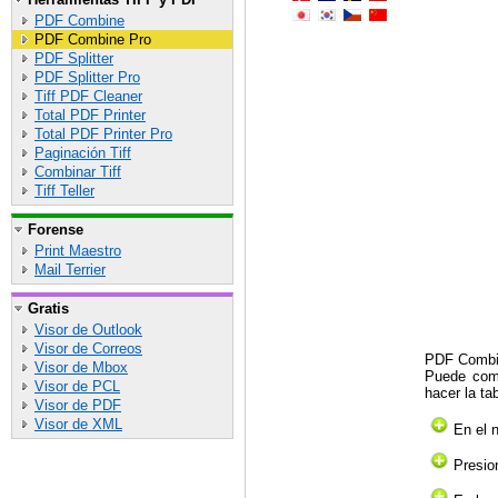
PDF Combine
PDF Combine Pro
PDF Splitter
PDF Splitter Pro
Tiff PDF Cleaner
Total PDF Printer
Total PDF Printer Pro
Paginación Tiff
Combinar Tiff
Tiff Teller
Forense
Print Maestro
Mail Terrier
Gratis
Visor de Outlook
Visor de Correos
PDF Combin
Visor de Mbox
Puede comb
Visor de PCL
hacer la ta
Visor de PDF
Visor de XML
En el 
Presio