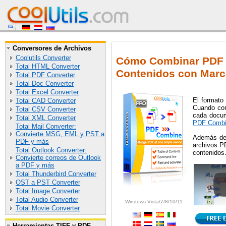
Conversores de Archivos
Coolutils Converter
Cómo Combinar PDF y
Total HTML Converter
Contenidos con Mar
Total PDF Converter
Total Doc Converter
Total Excel Converter
El formato 
Total CAD Converter
Cuando com
Total CSV Converter
cada docum
Total XML Converter
PDF Combi
Total Mail Converter:
Convierte MSG, EML y PST a
Además de 
PDF y más
archivos PD
Total Outlook Converter:
contenidos.
Convierte correos de Outlook
a PDF y más
Total Thunderbird Converter
OST a PST Converter
Total Image Converter
Total Audio Converter
Windows Vista/7/8/10/11
Total Movie Converter
Herramientas TIFF y PDF