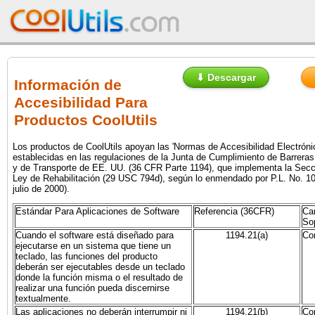
⬇ Descargar
Información de
Accesibilidad Para
Productos CoolUtils
Los productos de CoolUtils apoyan las 'Normas de Accesibilidad Electrónic
establecidas en las regulaciones de la Junta de Cumplimiento de Barreras
y de Transporte de EE. UU. (36 CFR Parte 1194), que implementa la Secc
Ley de Rehabilitación (29 USC 794d), según lo enmendado por P.L. No. 1
julio de 2000).
Estándar Para Aplicaciones de Software
Referencia (36CFR)
Car
So
Cuando el software está diseñado para
1194.21(a)
Co
ejecutarse en un sistema que tiene un
teclado, las funciones del producto
deberán ser ejecutables desde un teclado
donde la función misma o el resultado de
realizar una función pueda discernirse
textualmente.
Las aplicaciones no deberán interrumpir ni
1194.21(b)
Co