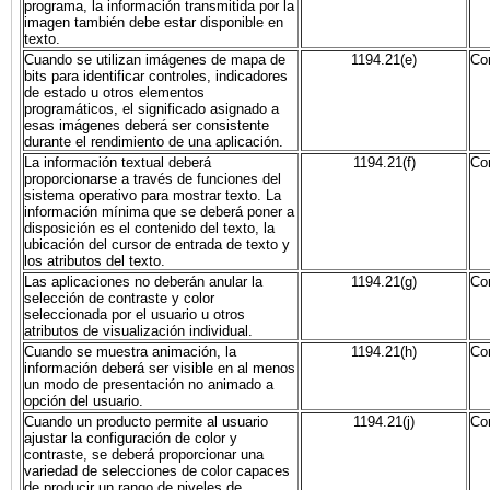
programa, la información transmitida por la
imagen también debe estar disponible en
texto.
Cuando se utilizan imágenes de mapa de
1194.21(e)
Co
bits para identificar controles, indicadores
de estado u otros elementos
programáticos, el significado asignado a
esas imágenes deberá ser consistente
durante el rendimiento de una aplicación.
La información textual deberá
1194.21(f)
Co
proporcionarse a través de funciones del
sistema operativo para mostrar texto. La
información mínima que se deberá poner a
disposición es el contenido del texto, la
ubicación del cursor de entrada de texto y
los atributos del texto.
Las aplicaciones no deberán anular la
1194.21(g)
Co
selección de contraste y color
seleccionada por el usuario u otros
atributos de visualización individual.
Cuando se muestra animación, la
1194.21(h)
Co
información deberá ser visible en al menos
un modo de presentación no animado a
opción del usuario.
Cuando un producto permite al usuario
1194.21(j)
Co
ajustar la configuración de color y
contraste, se deberá proporcionar una
variedad de selecciones de color capaces
de producir un rango de niveles de