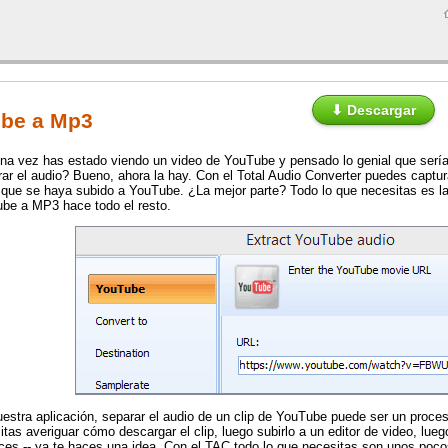
⬇ Descargar
ube a Mp3
na vez has estado viendo un video de YouTube y pensado lo genial que sería
rar el audio? Bueno, ahora la hay. Con el Total Audio Converter puedes captura
 que se haya subido a YouTube. ¿La mejor parte? Todo lo que necesitas es la
be a MP3 hace todo el resto.
uestra aplicación, separar el audio de un clip de YouTube puede ser un proce
itas averiguar cómo descargar el clip, luego subirlo a un editor de video, lueg
ces -- ya te haces una idea. Con el TAC todo lo que necesitas son unos pocos