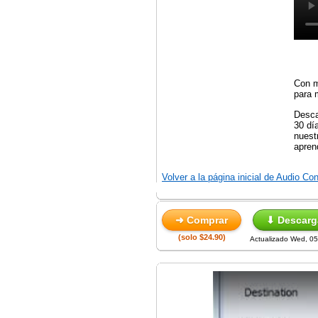
Con m
para 
Desca
30 dí
nuest
apren
Volver a la página inicial de Audio C
➜ Comprar
⬇ Descarg
(solo $24.90)
Actualizado Wed, 0