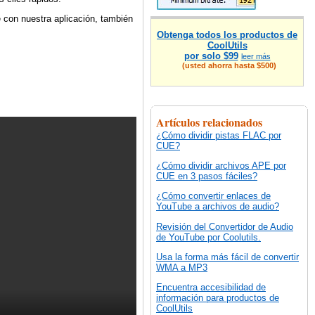
 con nuestra aplicación, también
Obtenga todos los productos de
CoolUtils
por solo $99
leer más
(usted ahorra hasta $500)
Artículos relacionados
¿Cómo dividir pistas FLAC por
CUE?
¿Cómo dividir archivos APE por
CUE en 3 pasos fáciles?
¿Cómo convertir enlaces de
YouTube a archivos de audio?
Revisión del Convertidor de Audio
de YouTube por Coolutils.
Usa la forma más fácil de convertir
WMA a MP3
Encuentra accesibilidad de
información para productos de
CoolUtils