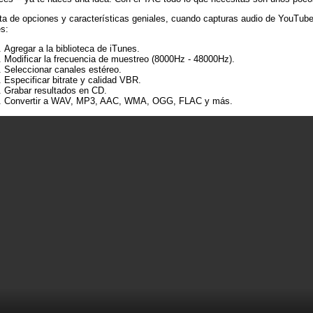
ta de opciones y características geniales, cuando capturas audio de YouTube
s:
Agregar a la biblioteca de iTunes.
Modificar la frecuencia de muestreo (8000Hz - 48000Hz).
Seleccionar canales estéreo.
Especificar bitrate y calidad VBR.
Grabar resultados en CD.
Convertir a WAV, MP3, AAC, WMA, OGG, FLAC y más.