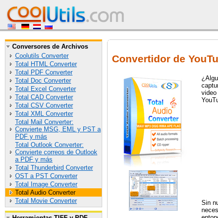
Conversores de Archivos
Coolutils Converter
Convertidor de YouT
Total HTML Converter
Total PDF Converter
¿Algu
Total Doc Converter
captu
Total Excel Converter
video
Total CAD Converter
YouTu
Total CSV Converter
Total XML Converter
Total Mail Converter:
Convierte MSG, EML y PST a
PDF y más
Total Outlook Converter:
Convierte correos de Outlook
a PDF y más
Total Thunderbird Converter
OST a PST Converter
Total Image Converter
Total Audio Converter
Total Movie Converter
Sin n
neces
enton
Herramientas TIFF y PDF