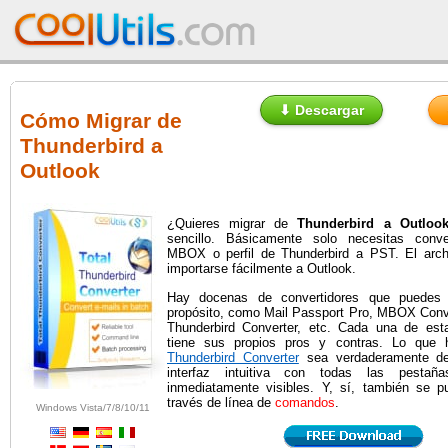
⬇ Descargar
Cómo Migrar de
Thunderbird a
Outlook
¿Quieres migrar de
Thunderbird a Outloo
sencillo. Básicamente solo necesitas conve
MBOX o perfil de Thunderbird a PST. El arc
importarse fácilmente a Outlook.
Hay docenas de convertidores que puedes
propósito, como Mail Passport Pro, MBOX Conve
Thunderbird Converter, etc. Cada una de est
tiene sus propios pros y contras. Lo qu
Thunderbird Converter
sea verdaderamente de
interfaz intuitiva con todas las pestañ
inmediatamente visibles. Y, sí, también se p
través de línea de
comandos
.
Windows Vista/7/8/10/11