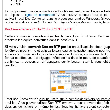
HTML
PDF
Le programme offre deux modes de fonctionnement : avec l'aide de l'int
et depuis la
ligne de commande
. Vous pouvez effectuer toutes les
activant Total Doc Converter dans le processeur cmd de Windows. Si vous
la fonctionnalité
convertir Doc en RTF depuis la ligne de commande
, la 
DocConverter.exe C:\Doc\*.doc C:\RTF\ -cRTF
Cette commande convertira tous les fichiers Doc du dossier Doc au
stockera les copies converties dans le dossier RTF.
Si vous voulez
convertir Doc en RTF par lot
en utilisant l'interface gra
fenêtre du programme et utilisez le panneau de navigation intégré pour tro
sources et former un lot pour la conversion. Ensuite, choisissez RTF 
format et effectuez les réglages nécessaires dans le menu de paramètr
confirmez la conversion en appuyant sur le bouton Start !. Vous obt
résultat.
Total Doc Converter n'a
aucune limite sur le nombre de fichiers pouvant êt
seul lot
. Vous pouvez utiliser
Doc RTF converter
pour convertir des fich
dossiers de fichiers en même temps. Tous les fichiers seront correcte