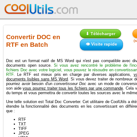
⬇ Télécharger
Convertir DOC en
(s
RTF en Batch
👁 Visite rapide
Doc est un format natif de MS Word qui n'est pas compatible avec div
documents open source.
Si vous avez rencontré le problème de l'inco
fichiers Doc avec votre logiciel, vous pouvez le résoudre en convertissant
RTF
. Le RTF est mieux pris en charge par diverses applications,
v
documents lisibles sans MS Word
. Si vous devez traiter de nombreux 
pourriez avoir besoin d'un
convertisseur Doc
avec un mode de conversio
son aide
vous pourrez traiter tous les fichiers par une commande
. Cela 
du temps et vous permettra de convertir toutes les sources avec le mêm
Une telle solution est Total Doc Converter. Cet utilitaire de CoolUtils a é
étendre la fonctionnalité des documents en les convertissant en différe
que :
RTF
TXT
TIFF
JPEG