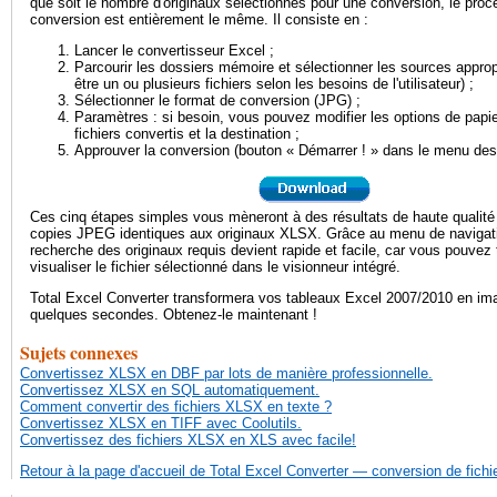
que soit le nombre d'originaux sélectionnés pour une conversion, le proc
conversion est entièrement le même. Il consiste en :
Lancer le convertisseur Excel ;
Parcourir les dossiers mémoire et sélectionner les sources approp
être un ou plusieurs fichiers selon les besoins de l'utilisateur) ;
Sélectionner le format de conversion (JPG) ;
Paramètres : si besoin, vous pouvez modifier les options de papi
fichiers convertis et la destination ;
Approuver la conversion (bouton « Démarrer ! » dans le menu des
Ces cinq étapes simples vous mèneront à des résultats de haute qualit
copies JPEG identiques aux originaux XLSX. Grâce au menu de navigatio
recherche des originaux requis devient rapide et facile, car vous pouvez 
visualiser le fichier sélectionné dans le visionneur intégré.
Total Excel Converter transformera vos tableaux Excel 2007/2010 en im
quelques secondes. Obtenez-le maintenant !
Sujets connexes
Convertissez XLSX en DBF par lots de manière professionnelle.
Convertissez XLSX en SQL automatiquement.
Comment convertir des fichiers XLSX en texte ?
Convertissez XLSX en TIFF avec Coolutils.
Convertissez des fichiers XLSX en XLS avec facile!
Retour à la page d'accueil de Total Excel Converter — conversion de fichi