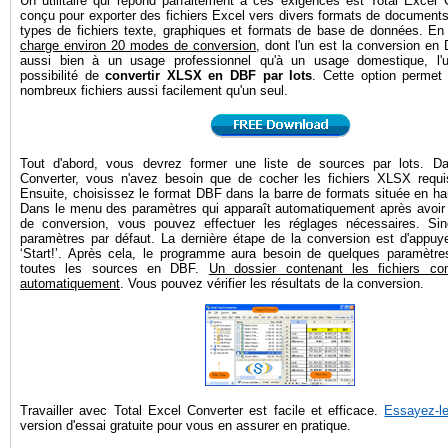
Un utilitaire qui répond parfaitement à ces exigences est Total Excel C
conçu pour exporter des fichiers Excel vers divers formats de document
types de fichiers texte, graphiques et formats de base de données. En
charge environ 20 modes de conversion
, dont l'un est la conversion e
aussi bien à un usage professionnel qu'à un usage domestique, l'util
possibilité de
convertir XLSX en DBF par lots
. Cette option permet 
nombreux fichiers aussi facilement qu'un seul.
Tout d'abord, vous devrez former une liste de sources par lots. D
Converter, vous n'avez besoin que de cocher les fichiers XLSX requis
Ensuite, choisissez le format DBF dans la barre de formats située en hau
Dans le menu des paramètres qui apparaît automatiquement après avoir 
de conversion, vous pouvez effectuer les réglages nécessaires. Sino
paramètres par défaut. La dernière étape de la conversion est d'appuy
‘Start!’. Après cela, le programme aura besoin de quelques paramètres
toutes les sources en DBF.
Un dossier contenant les fichiers conv
automatiquement
. Vous pouvez vérifier les résultats de la conversion.
Travailler avec Total Excel Converter est facile et efficace.
Essayez-l
version d'essai gratuite pour vous en assurer en pratique.