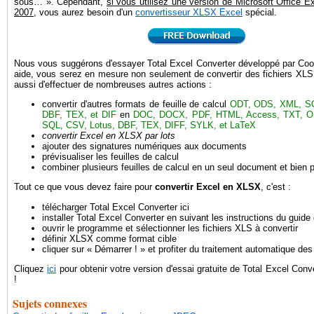
sous… ». Cependant,
si vous utilisez une version de Microsoft Office Ex
2007
, vous aurez besoin d'un
convertisseur XLSX Excel
spécial.
Nous vous suggérons d'essayer Total Excel Converter développé par Coo
aide, vous serez en mesure non seulement de convertir des fichiers XL
aussi d'effectuer de nombreuses autres actions :
convertir d'autres formats de feuille de calcul
ODT, ODS, XML, S
DBF, TEX, et DIF
en
DOC, DOCX, PDF, HTML, Access, TXT, O
SQL, CSV, Lotus, DBF, TEX, DIFF, SYLK, et LaTeX
convertir Excel en XLSX par lots
ajouter des signatures numériques aux documents
prévisualiser les feuilles de calcul
combiner plusieurs feuilles de calcul en un seul document et bien p
Tout ce que vous devez faire pour
convertir Excel en XLSX
, c'est :
télécharger Total Excel Converter ici
installer Total Excel Converter en suivant les instructions du guide d
ouvrir le programme et sélectionner les fichiers XLS à convertir
définir XLSX comme format cible
cliquer sur « Démarrer ! » et profiter du traitement automatique des 
Cliquez
ici
pour obtenir votre version d'essai gratuite de Total Excel Conv
!
Sujets connexes