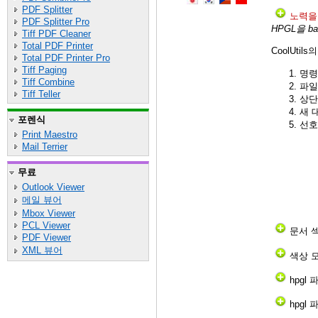
PDF Splitter
노력을
PDF Splitter Pro
HPGL을 b
Tiff PDF Cleaner
Total PDF Printer
CoolUtils
Total PDF Printer Pro
Tiff Paging
명령
Tiff Combine
파일
Tiff Teller
상단
새 
포렌식
선호
Print Maestro
Mail Terrier
무료
Outlook Viewer
메일 뷰어
Mbox Viewer
PCL Viewer
문서 
PDF Viewer
XML 뷰어
색상 
hpgl
hpgl