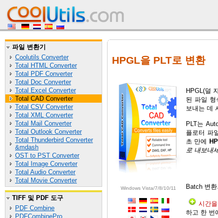
파일 변환기
Coolutils Converter
HPGL을 PLT로 변환
Total HTML Converter
Total PDF Converter
Total Doc Converter
Total Excel Converter
HPGL(덜 
Total CAD Converter
된 파일 형
Total CSV Converter
보내는 데 
Total XML Converter
Total Mail Converter
PLT는 A
Total Outlook Converter
플로터 파일
Total Thunderbird Converter
초 만에
H
&mdash
로 내보내
OST to PST Converter
Total Image Converter
Total Audio Converter
Total Movie Converter
Batch 
Windows Vista/7/8/10/11
TIFF 및 PDF 도구
시간을
PDF Combine
하고 한 번
PDFCombinePro