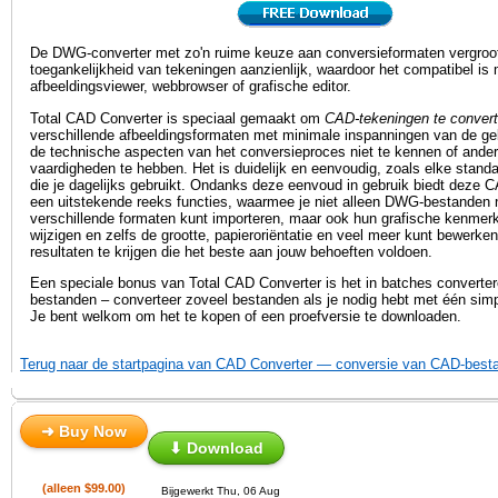
De DWG-converter met zo'n ruime keuze aan conversieformaten vergroo
toegankelijkheid van tekeningen aanzienlijk, waardoor het compatibel is 
afbeeldingsviewer, webbrowser of grafische editor.
Total CAD Converter is speciaal gemaakt om
CAD-tekeningen te conver
verschillende afbeeldingsformaten met minimale inspanningen van de geb
de technische aspecten van het conversieproces niet te kennen of ander
vaardigheden te hebben. Het is duidelijk en eenvoudig, zoals elke stand
die je dagelijks gebruikt. Ondanks deze eenvoud in gebruik biedt deze 
een uitstekende reeks functies, waarmee je niet alleen DWG-bestanden 
verschillende formaten kunt importeren, maar ook hun grafische kenmer
wijzigen en zelfs de grootte, papieroriëntatie en veel meer kunt bewerke
resultaten te krijgen die het beste aan jouw behoeften voldoen.
Een speciale bonus van Total CAD Converter is het in batches convert
bestanden – converteer zoveel bestanden als je nodig hebt met één simp
Je bent welkom om het te kopen of een proefversie te downloaden.
Terug naar de startpagina van CAD Converter — conversie van CAD-best
➜ Buy Now
⬇ Download
(alleen $99.00)
Bijgewerkt Thu, 06 Aug