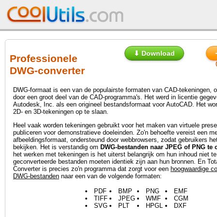
⬇ Download
Professionele
DWG-converter
DWG-formaat is een van de populairste formaten van CAD-tekeningen, 
door een groot deel van de CAD-programma's. Het werd in licentie gegev
Autodesk, Inc. als een origineel bestandsformaat voor AutoCAD. Het wor
2D- en 3D-tekeningen op te slaan.
Heel vaak worden tekeningen gebruikt voor het maken van virtuele presen
publiceren voor demonstratieve doeleinden. Zo'n behoefte vereist een 
afbeeldingsformaat, ondersteund door webbrowsers, zodat gebruikers he
bekijken. Het is verstandig om
DWG-bestanden naar JPEG of PNG te c
het werken met tekeningen is het uiterst belangrijk om hun inhoud niet t
geconverteerde bestanden moeten identiek zijn aan hun bronnen. En To
Converter is precies zo'n programma dat zorgt voor een
hoogwaardige co
DWG-bestanden
naar een van de volgende formaten:
PDF
BMP
PNG
EMF
TIFF
JPEG
WMF
CGM
SVG
PLT
HPGL
DXF