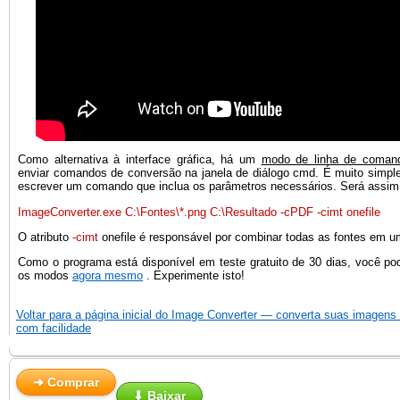
Como alternativa à interface gráfica, há um
modo de linha de coman
enviar comandos de conversão na janela de diálogo cmd. É muito simple
escrever um comando que inclua os parâmetros necessários. Será assim
ImageConverter.exe C:\Fontes\*.png C:\Resultado -cPDF -cimt onefile
O atributo
-cimt
onefile é responsável por combinar todas as fontes em u
Como o programa está disponível em teste gratuito de 30 dias, você po
os modos
agora mesmo
. Experimente isto!
Voltar para a página inicial do Image Converter — converta suas imagens
com facilidade
➜ Comprar
⬇ Baixar