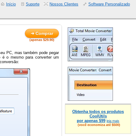
Início
Suporte
Nossos Clientes
Software Personalizado
➜ Comprar
(apenas $29.90)
 seu PC, mas também pode pegar
so é o mesmo para converter um
 conversão:
Obtenha todos os produtos
CoolUtils
por apenas $99
leia mais
(você economiza até $500)