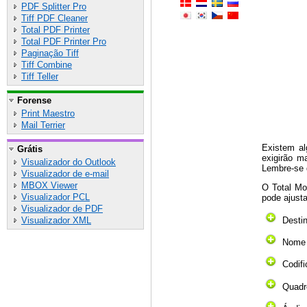
PDF Splitter Pro
Tiff PDF Cleaner
Total PDF Printer
Total PDF Printer Pro
Paginação Tiff
Tiff Combine
Tiff Teller
Forense
Print Maestro
Mail Terrier
Existem al
Grátis
exigirão m
Visualizador do Outlook
Lembre-se 
Visualizador de e-mail
MBOX Viewer
O Total Mo
Visualizador PCL
pode ajusta
Visualizador de PDF
Desti
Visualizador XML
Nome
Codifi
Quadr