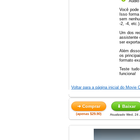
Áudio 
Você pode 
Isso forma
sem nenhum
-2, -4, etc.)
Um dos re
assistente 
ser exporta
Além disso,
os principa
formato ex
Teste tud
funciona!
Voltar para a página inicial do Movie
➜ Comprar
⬇ Baixar
(apenas $29.90)
Atualizado Wed, 24