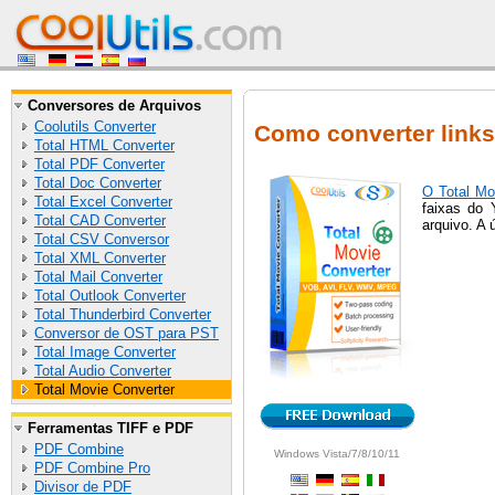
Conversores de Arquivos
Coolutils Converter
Como converter link
Total HTML Converter
Total PDF Converter
Total Doc Converter
O Total Mo
Total Excel Converter
faixas do 
Total CAD Converter
arquivo. A
Total CSV Conversor
Total XML Converter
Total Mail Converter
Total Outlook Converter
Total Thunderbird Converter
Conversor de OST para PST
Total Image Converter
Total Audio Converter
Total Movie Converter
Ferramentas TIFF e PDF
PDF Combine
Windows Vista/7/8/10/11
PDF Combine Pro
Divisor de PDF