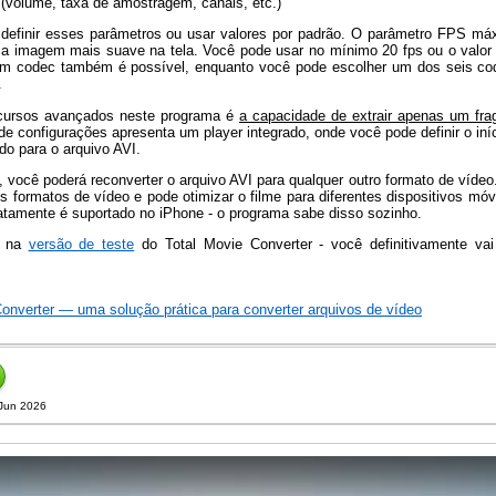
(volume, taxa de amostragem, canais, etc.)
definir esses parâmetros ou usar valores por padrão. O parâmetro FPS máx
 a imagem mais suave na tela. Você pode usar no mínimo 20 fps ou o valor
 codec também é possível, enquanto você pode escolher um dos seis co
.
cursos avançados neste programa é
a capacidade de extrair apenas um fr
de configurações apresenta um player integrado, onde você pode definir o iní
do para o arquivo AVI.
 você poderá reconverter o arquivo AVI para qualquer outro formato de vídeo
is formatos de vídeo e pode otimizar o filme para diferentes dispositivos mó
atamente é suportado no iPhone - o programa sabe disso sozinho.
o na
versão de teste
do Total Movie Converter - você definitivamente va
 Converter — uma solução prática para converter arquivos de vídeo
 Jun 2026