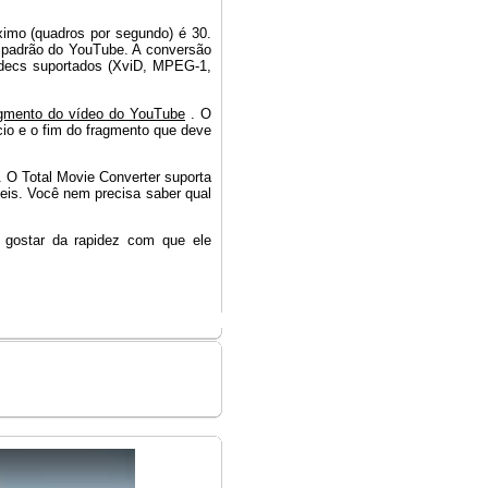
imo (quadros por segundo) é 30.
 padrão do YouTube. A conversão
decs suportados (XviD, MPEG-1,
agmento do vídeo do YouTube
. O
cio e o fim do fragmento que deve
. O Total Movie Converter suporta
veis. Você nem precisa saber qual
i gostar da rapidez com que ele