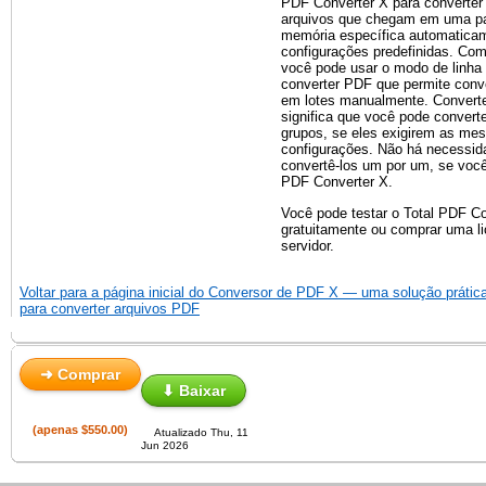
PDF Converter X para converter
arquivos que chegam em uma p
memória específica automatica
configurações predefinidas. Como
você pode usar o modo de linh
converter PDF que permite conve
em lotes manualmente. Converte
significa que você pode convert
grupos, se eles exigirem as me
configurações. Não há necessid
convertê-los um por um, se você 
PDF Converter X.
Você pode testar o Total PDF C
gratuitamente ou comprar uma l
servidor.
Voltar para a página inicial do Conversor de PDF X — uma solução prática
para converter arquivos PDF
➜ Comprar
⬇ Baixar
(apenas $550.00)
Atualizado Thu, 11
Jun 2026