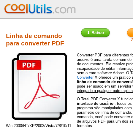
⬇ Baixar
Linha de comando
(
para converter PDF
Converter PDF para diferentes f
arquivo é uma tarefa comum de
de documentos. Ele resolve pro
incapacidade de editar informa
sem o caro software Adobe. O T
Converter
X oferece um prático
linha de comando de convers
pode ser usado em um servidor
integrado a qualquer outro aplic
O Total PDF Converter X funci
interface de usuário
, todos os
programa são manipulados com 
parâmetro de linha de comando
comando, você pode converter 
de arquivos PDF para um dos se
Win 2000/NT/XP/2003/Vista/7/8/10/11
formatos: