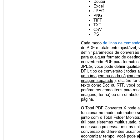
Doutor
Excel
JPEG
PNG
TIFF
TXT
CSV
PS
Cada modo
de linha de comand
de PDF é totalmente ajustável,
definir parâmetros de conversão
para qualquer formato de destin
convertendo PDF para formatos
JPEG, você pode definir qualida
DPI, tipo de conversão (
todas 
uma imagem ou cada página em
imagem separado
), etc. Se for
texto como Doc ou RTF, você pod
parâmetros como itens para rende
imagens, forma) ou um símbolo 
página.
O Total PDF Converter X pode 
funcionar no modo automático se
junto com o Total Folder Monito
útil para sistemas multiusuário,
necessário processar muitas sol
conversão de diferentes usuário
economizar tempo, você pode aju