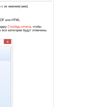
с их именем(-ами).
PDF или HTML.
ладку
Столбцы отчета
, чтобы
 все категории будут отмечены.