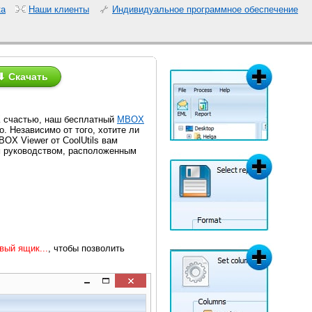
ка
Наши клиенты
Индивидуальное программное обеспечение
⬇ Скачать
К счастью, наш бесплатный
MBOX
 Независимо от того, хотите ли
OX Viewer от CoolUtils вам
м руководством, расположенным
вый ящик...
, чтобы позволить