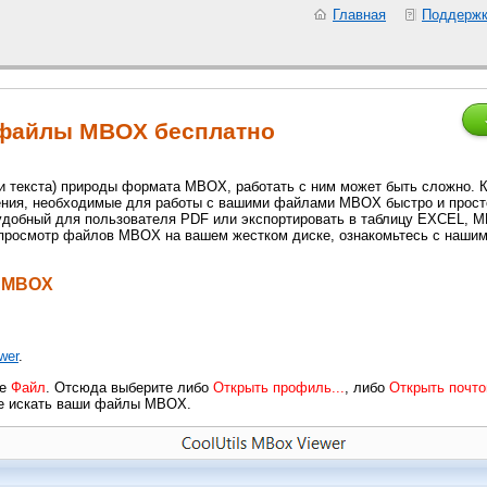
Главная
Поддерж
 файлы MBOX бесплатно
ки текста) природы формата MBOX, работать с ним может быть сложно. 
ния, необходимые для работы с вашими файлами MBOX быстро и просто.
удобный для пользователя PDF или экспортировать в таблицу EXCEL, MB
ь просмотр файлов MBOX на вашем жестком диске, ознакомьтесь с наши
ы MBOX
wer
.
те
Файл
. Отсюда выберите либо
Открыть профиль...
, либо
Открыть почто
де искать ваши файлы MBOX.