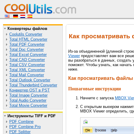
Конвертеры файлов
Coolutils Converter
Как просматривать
Total HTML Converter
Total PDF Converter
Total Doc Converter
Из-за объединенной (длинной стро
Total Excel Converter
Viewer
предоставляет вам все реше
Total CAD Converter
вы разобраться в данных, создать 
Total CSV Converter
поможет. Чтобы узнать, как начат
ниже.
Total XML Converter
Total Mail Converter
Как просматривать файл
Total Outlook Converter
Total Thunderbird Converter
Пошаговые инструкции
Конвертер OST в PST
Total Image Converter
Начните с запуска
MBOX Vie
Total Audio Converter
Total Movie Converter
С открытым вьюером нажми
MBOX Viewer определить, г
Инструменты TIFF и PDF
PDF Combine
PDF Combine Pro
PDF Splitter