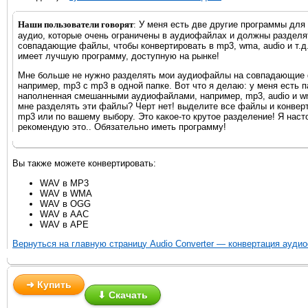
Наши пользователи говорят
:
У меня есть две другие программы для
аудио, которые очень ограничены в аудиофайлах и должны разделя
совпадающие файлы, чтобы конвертировать в mp3, wma, audio и т.д. 
имеет лучшую программу, доступную на рынке!
Мне больше не нужно разделять мои аудиофайлы на совпадающие
например, mp3 с mp3 в одной папке. Вот что я делаю: у меня есть п
наполненная смешанными аудиофайлами, например, mp3, audio и w
мне разделять эти файлы? Черт нет! выделите все файлы и конверт
mp3 или по вашему выбору. Это какое-то крутое разделение! Я наст
рекомендую это.. Обязательно иметь программу!
Вы также можете конвертировать:
WAV в MP3
WAV в WMA
WAV в OGG
WAV в AAC
WAV в APE
Вернуться на главную страницу Audio Converter — конвертация ауди
➜ Купить
⬇ Скачать