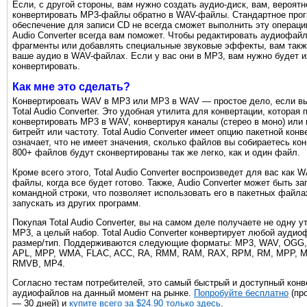
Если, с другой стороны, вам нужно создать аудио-диск, вам, вероятн
конвертировать MP3-файлы обратно в WAV-файлы. Стандартное про
обеспечение для записи CD не всегда сможет выполнить эту операцию
Audio Converter всегда вам поможет. Чтобы редактировать аудиофайл
фрагменты или добавлять специальные звуковые эффекты, вам такж
ваше аудио в WAV-файлах. Если у вас они в MP3, вам нужно будет и
конвертировать.
Как мне это сделать?
Конвертировать WAV в MP3 или MP3 в WAV — простое дело, если вы
Total Audio Converter. Это удобная утилита для конвертации, которая 
конвертировать MP3 в WAV, конвертируя каналы (стерео в моно) или
битрейт или частоту. Total Audio Converter имеет опцию пакетной конв
означает, что не имеет значения, сколько файлов вы собираетесь кон
800+ файлов будут сконвертированы так же легко, как и один файл.
Кроме всего этого, Total Audio Converter воспроизведет для вас как 
файлы, когда все будет готово. Также, Audio Converter может быть з
командной строки, что позволяет использовать его в пакетных файла
запускать из других программ.
Покупая Total Audio Converter, вы на самом деле получаете не одну 
MP3, а целый набор. Total Audio Converter конвертирует любой аудио
размер/тип. Поддерживаются следующие форматы: MP3, WAV, OGG,
APL, MPP, WMA, FLAC, ACC, RA, RMM, RAM, RAX, RPM, RM, MPP, 
RMVB, MP4.
Согласно тестам потребителей, это самый быстрый и доступный конв
аудиофайлов на данный момент на рынке.
Попробуйте бесплатно
(пр
— 30 дней) и
купите всего за $24.90 только здесь
.