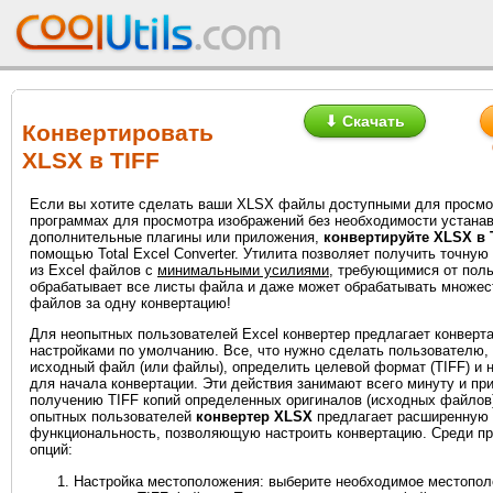
⬇ Скачать
Конвертировать
XLSX в TIFF
Если вы хотите сделать ваши XLSX файлы доступными для просмо
программах для просмотра изображений без необходимости устана
дополнительные плагины или приложения,
конвертируйте XLSX в 
помощью Total Excel Converter. Утилита позволяет получить точную
из Excel файлов с
минимальными усилиями
, требующимися от поль
обрабатывает все листы файла и даже может обрабатывать множе
файлов за одну конвертацию!
Для неопытных пользователей Excel конвертер предлагает конверт
настройками по умолчанию. Все, что нужно сделать пользователю,
исходный файл (или файлы), определить целевой формат (TIFF) и наж
для начала конвертации. Эти действия занимают всего минуту и при
получению TIFF копий определенных оригиналов (исходных файлов
опытных пользователей
конвертер XLSX
предлагает расширенную
функциональность, позволяющую настроить конвертацию. Среди п
опций:
Настройка местоположения: выберите необходимое местопо