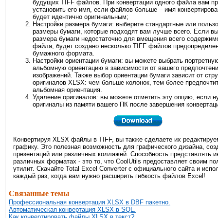
будущих TIFF файлов. При конвертации одного файла вам п
установить его имя, если файлов больше – имя конвертиров
будет идентично оригинальным;
Настройки размера бумаги: выберите стандартные или польз
размеры бумаги, которые подходят вам лучше всего. Если в
размера бумаги недостаточно для вмещения всего содержим
файла, будет создано несколько TIFF файлов предопределе
бумажного формата.
Настройки ориентации бумаги: вы можете выбрать портретну
альбомную ориентацию в зависимости от вашего предпочтен
изображений. Также выбор ориентации бумаги зависит от стр
оригиналов XLSX: чем больше колонок, тем более предпочти
альбомная ориентация.
Удаление оригиналов: вы можете отметить эту опцию, если н
оригиналы из памяти вашего ПК после завершения конвертац
Конвертируя XLSX файлы в TIFF, вы также сделаете их редактируе
графику. Это полезная возможность для графического дизайна, соз
презентаций или различных коллажей. Способность представлять 
различных форматах - это то, что CoolUtils предоставляет своим п
утилит. Скачайте Total Excel Converter с официального сайта и испо
каждый раз, когда вам нужно расширить гибкость файлов Excel!
Связанные темы
Профессиональная конвертация XLSX в DBF пакетно.
Автоматическая конвертация XLSX в SQL.
Как конвертировать файлы XLSX в текст?