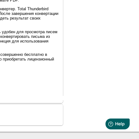
рмате PDF.
ертер. Total Thunderbird
 После завершения конвертации
деть результат своих
нь удобен для просмотра писем
 конвертировать письма из
ункция для использования
 совершенно бесплатно в
о приобретать лицензионный