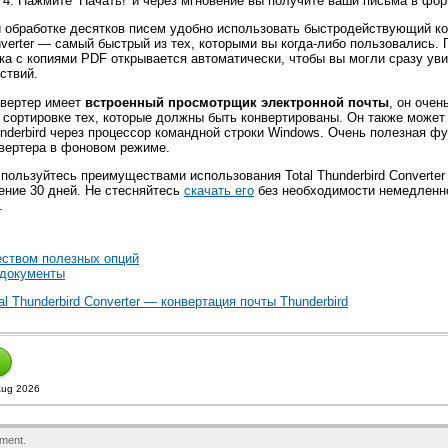
Нажмите ‘Начать!' и через мгновение вы получите ваши письма в фо
 обработке десятков писем удобно использовать быстродействующий конв
verter — самый быстрый из тех, которыми вы когда-либо пользовались.
ка с копиями PDF открывается автоматически, чтобы вы могли сразу уви
ствий.
вертер имеет
встроенный просмотрщик электронной почты
, он оче
 сортировке тех, которые должны быть конвертированы. Он также может
nderbird через процессор командной строки Windows. Очень полезная ф
вертера в фоновом режиме.
пользуйтесь преимуществами использования Total Thunderbird Converter
ение 30 дней. Не стесняйтесь
скачать его
без необходимости немедленн
.
еством полезных опций
 документы
l Thunderbird Converter — конвертация почты Thunderbird
Aug 2026
ment.