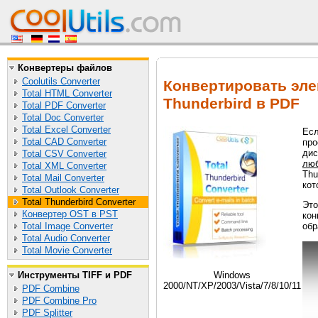
Конвертеры файлов
Coolutils Converter
Конвертировать эл
Total HTML Converter
Thunderbird в PDF
Total PDF Converter
Total Doc Converter
Total Excel Converter
Есл
Total CAD Converter
про
дис
Total CSV Converter
лю
Total XML Converter
Thu
Total Mail Converter
кот
Total Outlook Converter
Total Thunderbird Converter
Это
Конвертер OST в PST
кон
Total Image Converter
обр
Total Audio Converter
Total Movie Converter
Инструменты TIFF и PDF
Windows
2000/NT/XP/2003/Vista/7/8/10/11
PDF Combine
PDF Combine Pro
PDF Splitter