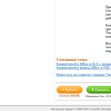
При
Con
пап
дей
Кон
при
Thu
кон
Вос
теч
код
Связанные темы
Конвертируйте MBox в XLS с множ
Конвертируйте файлы MBox в PDF
Вернуться на главную страницу Tota
➜ Купить
⬇ Скачать
(только $49.90)
Обновлено Sun, 02 
Авторские права © 1998-2026 CoolUtils Develop