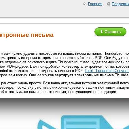
Главная
Поддерж
⬇ Скачать
ектронные письма
и вам нужно удалить некоторые из ваших писем из папок Thunderbird, н
сматривать их время от времени, конвертируйте их в PDF. Они будут х
ке отдельно от почтового ящика Thunderbird. У вас будет возможность
п
бом PDF-ридере
. Вам понадобится конвертер электронной почты, котор
nderbird и может экспортировать письма в PDF.
Total Thunderbird Convert
орое вам нужно. Оно легко
конвертирует электронные письма Thunder
 работает очень просто. Вся ваша актуальная история электронной почты
вертере, поскольку утилита синхронизируется с вашим почтовым аккаунт
абатывать даже самые новые письма, поступающие во входящие.