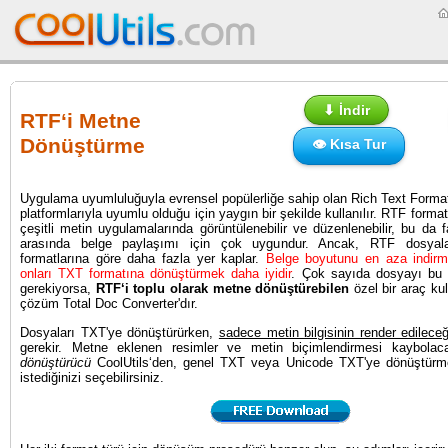
⬇ İndir
RTF‘i Metne
Dönüştürme
👁 Kısa Tur
Uygulama uyumluluğuyla evrensel popülerliğe sahip olan Rich Text Format
platformlarıyla uyumlu olduğu için yaygın bir şekilde kullanılır. RTF format
çeşitli metin uygulamalarında görüntülenebilir ve düzenlenebilir, bu da fa
arasında belge paylaşımı için çok uygundur. Ancak, RTF dosyala
formatlarına göre daha fazla yer kaplar.
Belge boyutunu en aza indirme
onları TXT formatına dönüştürmek daha iyidir
. Çok sayıda dosyayı bu 
gerekiyorsa,
RTF‘i toplu olarak metne dönüştürebilen
özel bir araç kul
çözüm Total Doc Converter'dır.
Dosyaları TXT'ye dönüştürürken,
sadece metin bilgisinin render edileceğ
gerekir. Metne eklenen resimler ve metin biçimlendirmesi kaybola
dönüştürücü
CoolUtils‘den, genel TXT veya Unicode TXT'ye dönüştürm
istediğinizi seçebilirsiniz.