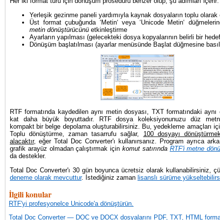
Her iki format türü için dönüşüm prosedürü benzer olup, şu adımları içerir:
Yerleşik gezinme paneli yardımıyla kaynak dosyaların toplu olarak
Üst format çubuğunda ‘Metin‘ veya ‘Unicode Metin‘ düğmeler
metin dönüştürücünü
etkinleştirme
Ayarların yapılması (gelecekteki dosya kopyalarının belirli bir hedef
Dönüşüm başlatılması (ayarlar menüsünde Başlat düğmesine bası
RTF formatında kaydedilen aynı metin dosyası, TXT formatındaki aynı
kat daha büyük boyuttadır. RTF dosya koleksiyonunuzu düz metn
kompakt bir belge depolama oluşturabilirsiniz. Bu, yedekleme amaçları i
Toplu dönüştürme, zaman tasarrufu sağlar,
100 dosyayı dönüştürmek
alacaktır
, eğer Total Doc Converter'ı kullanırsanız. Program ayrıca ar
grafik arayüz olmadan çalıştırmak için
komut satırında
RTF'i metne dön
da destekler.
Total Doc Converter'ı 30 gün boyunca ücretsiz olarak kullanabilirsiniz, 
deneme olarak mevcuttur
. İstediğiniz zaman
lisanslı sürüme yükseltebilirs
İlgili konular
RTF'yi profesyonelce Unicode'a dönüştürün.
Total Doc Converter — DOC ve DOCX dosyalarını PDF, TXT, HTML forma