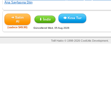
Ana Sayfasına Dön
➜ Satın
👁 Kısa Tur
⬇ İndir
Al
(sadece $49.90)
Güncellendi Wed, 05 Aug 2026
Telif Hakkı © 1998-2026 CoolUtils Development.