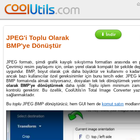
⬇ İndir
JPEG'i Toplu Olarak
BMP'ye Dönüştür
JPEG formatı, şimdi grafik kayıplı sıkıştırma formatları arasında en p
Çevrimiçi resim paylaşımı için, onları yerel olarak kompakt bir şekilde de
uygundur. BMP, boyut olarak çok daha büyüktür ve kullanımı o kadar 
ancak bazı kullanıcılar özel gereksinimler için bunu tercih eder. JPEG
BMP formatında almak istiyorsanız, dosyaları tek tek dönüştürmek yer
olarak BMP'ye dönüştürmek
daha iyidir. Toplu işlem minimum zama
kontrolü gerektirir. Bu özellik, CoolUtils'ın Total Image Converter yaz
sağlanmaktadır.
Bu
toplu JPEG BMP dönüştürücü
, hem GUI hem de
komut satırı
modlarınd