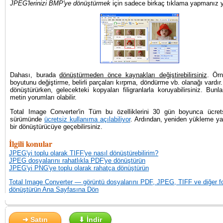
JPEG'lerinizi BMP'ye dönüştürmek
için sadece birkaç tıklama yapmanız ye
Dahası, burada
dönüştürmeden önce kaynakları değiştirebilirsiniz
. Örn
boyutunu değiştirme, belirli parçaları kırpma, döndürme vb. olanağı vardı
dönüştürürken, gelecekteki kopyaları filigranlarla koruyabilirsiniz. Bunl
metin yorumları olabilir.
Total Image Converter'in Tüm bu özelliklerini 30 gün boyunca ücre
sürümünde
ücretsiz kullanıma açılabiliyor
. Ardından, yeniden yükleme ya
bir dönüştürücüye geçebilirsiniz.
İlgili konular
JPEG'yi toplu olarak TIFF'ye nasıl dönüştürebilirim?
JPEG dosyalarını rahatlıkla PDF'ye dönüştürün
JPEG'yi PNG'ye toplu olarak rahatça dönüştürün
Total Image Converter — görüntü dosyalarını PDF, JPEG, TIFF ve diğer f
dönüştürün Ana Sayfasına Dön
➜ Satın
⬇ İndir