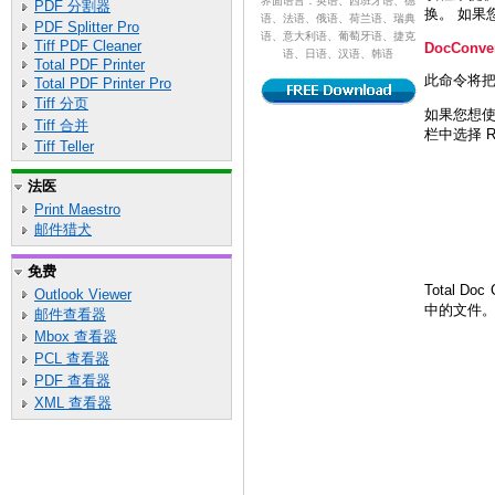
界面语言：英语、西班牙语、德
PDF 分割器
换。 如果
语、法语、俄语、荷兰语、瑞典
PDF Splitter Pro
语、意大利语、葡萄牙语、捷克
Tiff PDF Cleaner
DocConver
语、日语、汉语、韩语
Total PDF Printer
此命令将把 
Total PDF Printer Pro
Tiff 分页
如果您想使
Tiff 合并
栏中选择 
Tiff Teller
法医
Print Maestro
邮件猎犬
免费
Total D
Outlook Viewer
中的文件。
邮件查看器
Mbox 查看器
PCL 查看器
PDF 查看器
XML 查看器