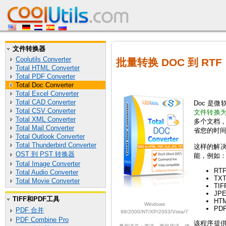
文件转换器
Coolutils Converter
批量转换 DOC 到 RTF
Total HTML Converter
Total PDF Converter
Total Doc Converter
Total Excel Converter
Total CAD Converter
Doc 是
Total CSV Converter
文件转换为
Total XML Converter
多个文档
Total Mail Converter
省您的时
Total Outlook Converter
Total Thunderbird Converter
这样的解决方
OST 到 PST 转换器
能，例如
Total Image Converter
RT
Total Audio Converter
TX
Total Movie Converter
TIF
JP
TIFF和PDF工具
HT
Windows
PD
PDF 合并
98/2000/NT/XP/2003/Vista/7
PDF Combine Pro
该程序提供