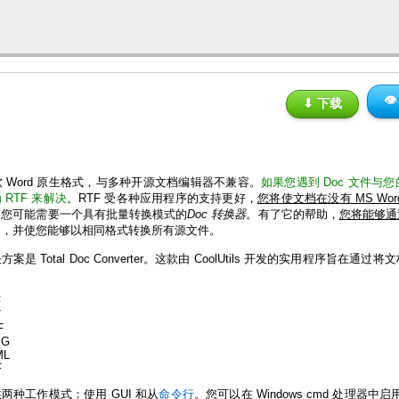

⬇ 下载
微软 Word 原生格式，与多种开源文档编辑器不兼容。
如果您遇到 Doc 文件
 RTF 来解决
。RTF 受各种应用程序的支持更好，
您将使文档在没有 MS Wo
，您可能需要一个具有批量转换模式的
Doc 转换器
。有了它的帮助，
您将能够通
间，并使您能够以相同格式转换所有源文件。
案是 Total Doc Converter。这款由 CoolUtils 开发的实用程序旨
：
F
T
F
EG
ML
F
两种工作模式：使用 GUI 和从
命令行
。您可以在 Windows cmd 处理器中启用 To