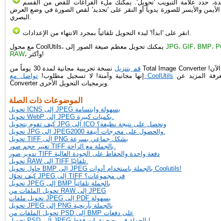
يدة، حدد علامة التبويب 'تحويل'. يمكنك ملء الفراغات للقص من القسم
الأيمن والأيسر للصورة يدوياً أو النقر على 'تحديد' لقص الصورة في وضع العرض
البصري.
انقر على 'ابدأ!' لبدء التحويل تلقائياً بمجرد الانتهاء من الإعدادات.
JPG، GIF، BMP، P
مع محول CoolUtils، يمكنك تحويل معظم صيغة الصور إلى
، وأكثر!
RAW
قم بتنزيل
نسخة تجريبية مجانية لمدة 30 يوماً من Total Image Converter الآن للتحقق منها الآن!
لمعرفة المزيد عن Total Image
تواصل مع CoolUtils
إنها مجانية وآمنة! لا تسجيل مطلوب!
Converter وبرمجيات التحويل الأخرى.
الموضوعات ذات الصلة
تحويل ICNS إلى JPEG بسهولة وابتسامة
تحويل WebP إلى JPEG بكميات كبيرة.
كيف تقوم بتحويل JPG إلى ICO وتحصل على نتيجة نظيفة؟
تحويل JPG إلى JPEG2000 والحصول على مخرجات أنيقة.
تحويل TIFF إلى PNG بشكل جماعي بسرعة
تغيير حجم صور TIFF بالجملة مع الراحة.
تدوير صور TIFF دفعة واحدة والحفاظ على الجودة العالية
تحويل RAW إلى TIFF تلقائيًا.
حاول تحويل BMP إلى JPEG بالجملة باستخدام أدوات Coolutils!
كيف تحوّل JPEG إلى TIFF في مجموعات؟
تحويل JPEG إلى BMP بالجملة تلقائياً
تحويل الملفات من RAW إلى JPEG
تحويل ملفات JPEG إلى PDF بسهولة
تحويل JPEG إلى PNG بالجملة بأريحية
تحويل الملفات من PSD إلى BMP على دفعات
تحويل PSD إلى JPEG بالجملة في بضع نقرات فقط!