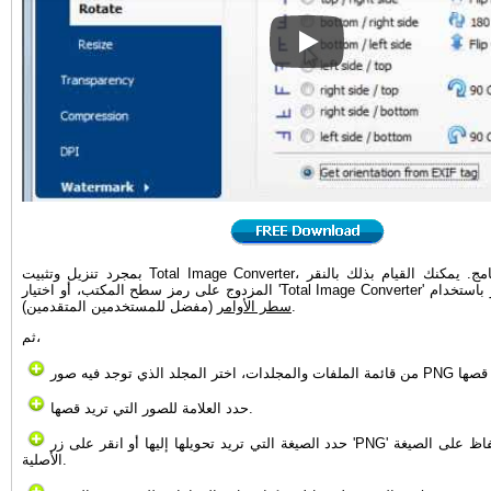
How to convert RAW images
بمجرد تنزيل وتثبيت Total Image Converter، قم بتشغيل البرنامج. يمكنك القيام بذلك بالنقر
Tota' من قائمة 'ابدأ' أو باستخدام
(مفضل للمستخدمين المتقدمين).
سطر الأوامر
ثم،
حدد العلامة للصور التي تريد قصها.
حدد الصيغة التي تريد تحويلها إليها أو انقر على زر 'PNG' إذا كنت تريد الحفاظ على الصيغة
الأصلية.