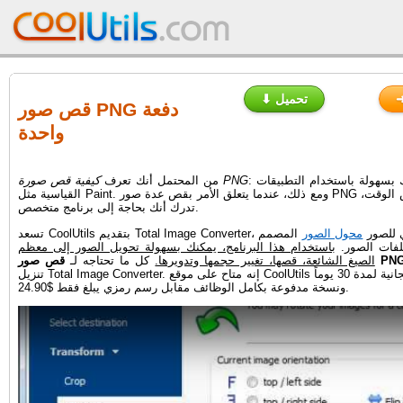
⬇ تحميل
قص صور PNG دفعة
واحدة
: يمكن القيام بذلك بسهولة باستخدام التطبيقات
كيفية قص صورة PNG
من المحتمل أنك تعرف
القياسية مثل Paint. ومع ذلك، عندما يتعلق الأمر بقص عدة صور PNG وتحويلها في نفس الوقت،
تدرك أنك بحاجة إلى برنامج متخصص.
لمحول الاحترافي للصور
محول الصور
المصمم
لفات الصور.
باستخدام هذا البرنامج، يمكنك بسهولة تحويل الصور إلى معظم
الصيغ الشائعة، قصها، تغيير حجمها وتدويرها.
كل ما تحتاجه لـ
تنزيل Total Image Converter. إنه متاح على موقع CoolUtils كنسخة تجريبية مجانية لمدة 30 يوماً
ونسخة مدفوعة بكامل الوظائف مقابل رسم رمزي يبلغ فقط $24.90.