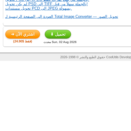
لم يكن تحويل PSD إلى TIFF بالجملة سهلاً من قبل!
تحويل مستندات PCD إلى JPEG بسهولة.
العودة إلى الصفحة الرئيسية لـ Total Image Converter — تحويل الصور
⬇ تحميل
➜ اشتري الآن
(فقط $24.90)
محدث Sun, 02 Aug 2026
لنشر © 1998-2026 CoolUtils Development.