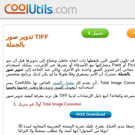
⬇ تحميل
تدوير صور TIFF
بالجملة
د تكون الصور التي نلتقطها ذات اتجاه خاطئ وتحتاج إلى تدويرها قبل أن تتم
مشاركتها مع الأصدقاء أو نشرها عبر الإنترنت. يمكنك استخدام Paint أو Picasa أو أي برنامج
مجاني آخر لتدوير الصور واحدة تلو الأخرى. ولكن عند الحاجة إلى
تدوير صور TIFF
، ستدرك أن الأمر يستغرق وقتًا طويلاً ما لم يكن لديك برنامج متخصص.
بالجملة
يسر CoolUtils أن تقدم لك
محول الصور
الخاص بها، Total Image Converter، الذي يمكن
.
استخدامه لـ
تحويل الصور وتدويرها وتغيير حجمها وقصها
كيفية تدوير صور TIFF
هل تريد معرفة
أولاً، قم بتنزيل Total Image Converter.
قبل أن تشتري ترخيصًا مدى الحياة، نقترح عليك تجربة النسخة التجريبية المجانية لمدة 30
يومًا من المحول! إنها آمنة، ولا تتطلب تسجيلًا ولا التزامًا!