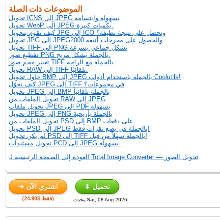
الموضوعات ذات الصلة
تحويل ICNS إلى JPEG بسهولة وابتسامة
تحويل WebP إلى JPEG بكميات كبيرة.
كيف تقوم بتحويل JPG إلى ICO وتحصل على نتيجة نظيفة؟
تحويل JPG إلى JPEG2000 والحصول على مخرجات أنيقة.
تحويل TIFF إلى PNG بشكل جماعي بسرعة
تقطيع صور PNG بالجملة بشكل مريح.
تغيير حجم صور TIFF بالجملة مع الراحة.
تحويل RAW إلى TIFF تلقائيًا.
حاول تحويل BMP إلى JPEG بالجملة باستخدام أدوات Coolutils!
كيف تحوّل JPEG إلى TIFF في مجموعات؟
تحويل JPEG إلى BMP بالجملة تلقائياً
تحويل الملفات من RAW إلى JPEG
تحويل ملفات JPEG إلى PDF بسهولة
تحويل JPEG إلى PNG بالجملة بأريحية
تحويل الملفات من PSD إلى BMP على دفعات
تحويل PSD إلى JPEG بالجملة في بضع نقرات فقط!
لم يكن تحويل PSD إلى TIFF بالجملة سهلاً من قبل!
تحويل مستندات PCD إلى JPEG بسهولة.
العودة إلى الصفحة الرئيسية لـ Total Image Converter — تحويل الصور
⬇ تحميل
➜ اشتري الآن
(فقط $24.90)
محدث Sat, 08 Aug 2026