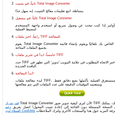
ثانياً، قم بتثبيت Total Image Converter.
ببساطة، اتبع تعليمات معالج التثبيت، إنه سهل جدًا.
ثالثاً، قم بتشغيل Total Image Converter.
وامر إذا كنت تبحث عن وصول سريع أو استخدم واجهة المستخدم
لتبسيط العملية.
رابعاً، اختر ملفات TIFF للمعالجة.
يقوم Total Image Converter بفحص الكمبيوتر الخاص بك تلقائيًا ويقوم بإنشاء قائمة
بجميع الملفات المتاحة.
خامساً، ابدأ في تحرير ملفات TIFF.
حدد TIFF كتنسيق الهدف واختر الاتجاه المطلوب في علامة التبويب 'تدوير' التي تظهر في
النافذة الجديدة.
ابدأ المعالجة!
لبدء معالجة ملفات TIFF، انقر على 'ابدأ!' ستستغرق العملية بأكملها بضع دقائق فقط.
وستعتمد التوقيتات الدقيقة على عدد الملفات التي تتم معالجتها.
Total Image Converter الآن لترى كيفية تدوير صور TIFF بالجملة! إذا أعجبك، يمكنك
قم بتنزيل
إلى النسخة المسجلة دون الحاجة إلى إعادة تثبيت المحول! اتصل بفريق
دعم
العملاء لدى CoolUtils