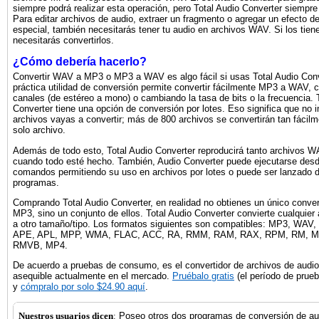
siempre podrá realizar esta operación, pero Total Audio Converter siempre
Para editar archivos de audio, extraer un fragmento o agregar un efecto d
especial, también necesitarás tener tu audio en archivos WAV. Si los tie
necesitarás convertirlos.
¿Cómo debería hacerlo?
Convertir WAV a MP3 o MP3 a WAV es algo fácil si usas Total Audio Conv
práctica utilidad de conversión permite convertir fácilmente MP3 a WAV, c
canales (de estéreo a mono) o cambiando la tasa de bits o la frecuencia. 
Converter tiene una opción de conversión por lotes. Eso significa que no 
archivos vayas a convertir; más de 800 archivos se convertirán tan fáci
solo archivo.
Además de todo esto, Total Audio Converter reproducirá tanto archivos
cuando todo esté hecho. También, Audio Converter puede ejecutarse desde
comandos permitiendo su uso en archivos por lotes o puede ser lanzado 
programas.
Comprando Total Audio Converter, en realidad no obtienes un único conve
MP3, sino un conjunto de ellos. Total Audio Converter convierte cualquier
a otro tamaño/tipo. Los formatos siguientes son compatibles: MP3, WA
APE, APL, MPP, WMA, FLAC, ACC, RA, RMM, RAM, RAX, RPM, RM, M
RMVB, MP4.
De acuerdo a pruebas de consumo, es el convertidor de archivos de audi
asequible actualmente en el mercado.
Pruébalo gratis
(el período de prueb
y
cómpralo por solo $24.90 aquí
.
Nuestros usuarios dicen
:
Poseo otros dos programas de conversión de au