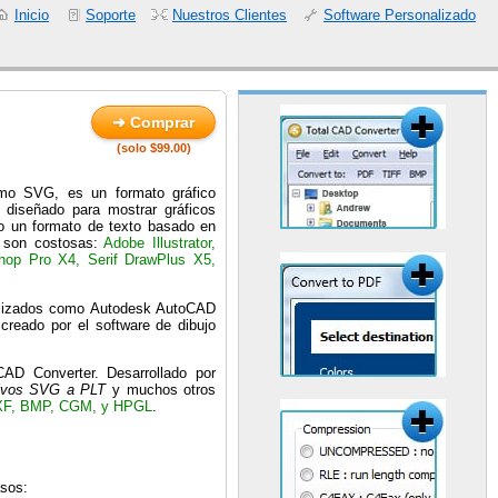
Inicio
Soporte
Nuestros Clientes
Software Personalizado
➜ Comprar
(solo $99.00)
omo SVG, es un formato gráfico
 diseñado para mostrar gráficos
do un formato de texto basado en
 son costosas:
Adobe Illustrator,
hop Pro X4, Serif DrawPlus X5,
lizados como Autodesk AutoCAD
creado por el software de dibujo
CAD Converter. Desarrollado por
hivos SVG a PLT
y muchos otros
XF, BMP, CGM, y HPGL
.
asos: