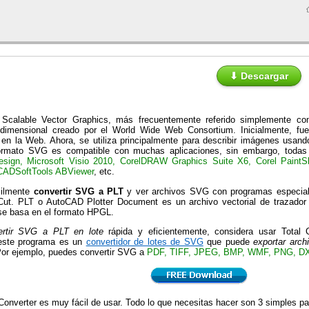
⬇ Descargar
 Scalable Vector Graphics, más frecuentemente referido simplemente c
bidimensional creado por el World Wide Web Consortium. Inicialmente, fue
s en la Web. Ahora, se utiliza principalmente para describir imágenes usan
ormato SVG es compatible con muchas aplicaciones, sin embargo, todas
sign, Microsoft Visio 2010, CorelDRAW Graphics Suite X6, Corel PaintS
CADSoftTools ABViewer
, etc.
cilmente
convertir SVG a PLT
y ver archivos SVG con programas especia
Cut. PLT o AutoCAD Plotter Document es un archivo vectorial de trazador 
e basa en el formato HPGL.
ertir SVG a PLT en lote
rápida y eficientemente, considera usar Total 
 este programa es un
convertidor de lotes de SVG
que puede
exportar arc
Por ejemplo, puedes convertir SVG a
PDF, TIFF, JPEG, BMP, WMF, PNG, D
onverter es muy fácil de usar. Todo lo que necesitas hacer son 3 simples p