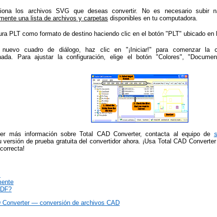
ciona los archivos SVG que deseas convertir. No es necesario subir 
mente una lista de archivos y carpetas
disponibles en tu computadora.
ura PLT como formato de destino haciendo clic en el botón "PLT" ubicado en l
nuevo cuadro de diálogo, haz clic en "¡Iniciar!" para comenzar la c
nada. Para ajustar la configuración, elige el botón "Colores", "Documen
er más información sobre Total CAD Converter, contacta al equipo de
s
 versión de prueba gratuita del convertidor ahora. ¡Usa Total CAD Converter
 correcta!
.
mente
PDF?
CAD Converter — conversión de archivos CAD