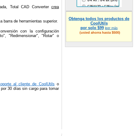
nada, Total CAD Converter
crea
Obtenga todos los productos de
a barra de herramientas superior.
CoolUtils
por solo $99
leer más
onversión con la configuración
(usted ahorra hasta $500)
to", "Redimensionar", "Rotar" o
oporte al cliente de CoolUtils
o
 por 30 días sin cargo para tomar