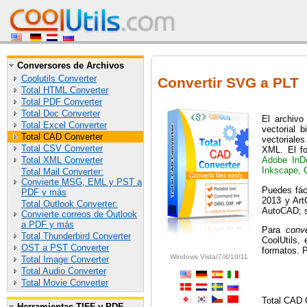
Conversores de Archivos
Coolutils Converter
Convertir SVG a PLT
Total HTML Converter
Total PDF Converter
Total Doc Converter
El archivo
Total Excel Converter
vectorial 
Total CAD Converter
vectoriale
Total CSV Converter
XML. El f
Total XML Converter
Adobe InDe
Inkscape, 
Total Mail Converter:
Convierte MSG, EML y PST a
Puedes fá
PDF y más
2013 y Art
Total Outlook Converter:
AutoCAD; s
Convierte correos de Outlook
a PDF y más
Para
conv
Total Thunderbird Converter
CoolUtils,
OST a PST Converter
formatos. 
Windows Vista/7/8/10/11
Total Image Converter
Total Audio Converter
Total Movie Converter
Total CAD C
Herramientas TIFF y PDF