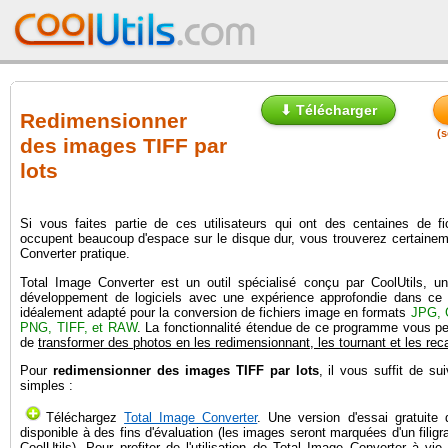
⬇ Télécharger
Redimensionner
(s
des images TIFF par
lots
Si vous faites partie de ces utilisateurs qui ont des centaines de fi
occupent beaucoup d'espace sur le disque dur, vous trouverez certaine
Converter pratique.
Total Image Converter est un outil spécialisé conçu par CoolUtils, un
développement de logiciels avec une expérience approfondie dans ce 
idéalement adapté pour la conversion de fichiers image en formats
JPG, 
PNG, TIFF, et RAW
. La fonctionnalité étendue de ce programme vous p
de
transformer des photos en les redimensionnant, les tournant et les rec
Pour
redimensionner des images TIFF par lots
, il vous suffit de su
simples :
Téléchargez
Total Image Converter
. Une version d'essai gratuite 
disponible à des fins d'évaluation (les images seront marquées d'un filigr
CoolUtils). Pour profiter de l'utilisation de Total Image Converter à vie 