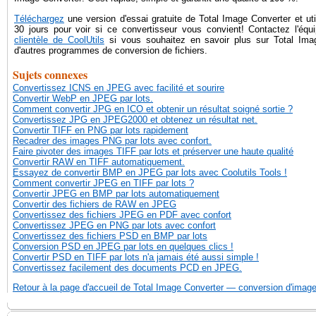
Téléchargez
une version d'essai gratuite de Total Image Converter et uti
30 jours pour voir si ce convertisseur vous convient! Contactez l'équi
clientèle de CoolUtils
si vous souhaitez en savoir plus sur Total Ima
d'autres programmes de conversion de fichiers.
Sujets connexes
Convertissez ICNS en JPEG avec facilité et sourire
Convertir WebP en JPEG par lots.
Comment convertir JPG en ICO et obtenir un résultat soigné sortie ?
Convertissez JPG en JPEG2000 et obtenez un résultat net.
Convertir TIFF en PNG par lots rapidement
Recadrer des images PNG par lots avec confort.
Faire pivoter des images TIFF par lots et préserver une haute qualité
Convertir RAW en TIFF automatiquement.
Essayez de convertir BMP en JPEG par lots avec Coolutils Tools !
Comment convertir JPEG en TIFF par lots ?
Convertir JPEG en BMP par lots automatiquement
Convertir des fichiers de RAW en JPEG
Convertissez des fichiers JPEG en PDF avec confort
Convertissez JPEG en PNG par lots avec confort
Convertissez des fichiers PSD en BMP par lots
Conversion PSD en JPEG par lots en quelques clics !
Convertir PSD en TIFF par lots n'a jamais été aussi simple !
Convertissez facilement des documents PCD en JPEG.
Retour à la page d'accueil de Total Image Converter — conversion d'imag