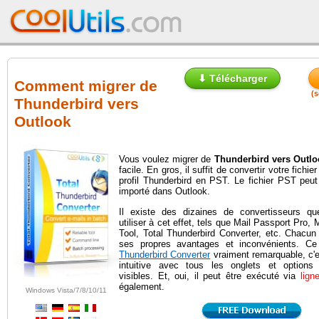
⬇ Télécharger
Comment migrer de
(s
Thunderbird vers
Outlook
Vous voulez migrer de
Thunderbird vers Outlo
facile. En gros, il suffit de convertir votre fich
profil Thunderbird en PST. Le fichier PST peut
importé dans Outlook.
Il existe des dizaines de convertisseurs q
utiliser à cet effet, tels que Mail Passport Pro
Tool, Total Thunderbird Converter, etc. Chacun
ses propres avantages et inconvénients. C
Thunderbird Converter
vraiment remarquable, c'e
intuitive avec tous les onglets et options
visibles. Et, oui, il peut être exécuté via
lig
également.
Windows Vista/7/8/10/11