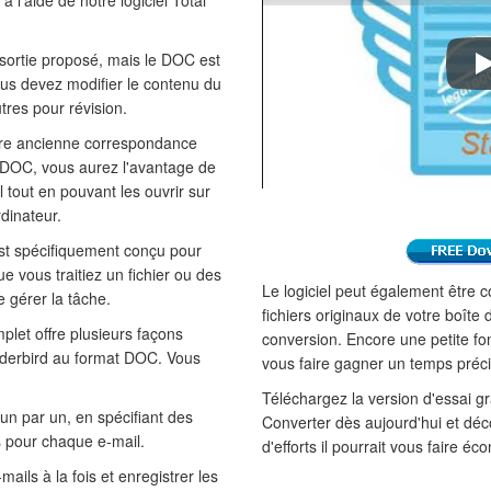
à l'aide de notre logiciel Total
 sortie proposé, mais le DOC est
T
vous devez modifier le contenu du
utres pour révision.
tre ancienne correspondance
s DOC, vous aurez l'avantage de
 tout en pouvant les ouvrir sur
dinateur.
t spécifiquement conçu pour
ue vous traitiez un fichier ou des
Le logiciel peut également être 
e gérer la tâche.
fichiers originaux de votre boîte 
plet offre plusieurs façons
conversion. Encore une petite fon
nderbird au format DOC. Vous
vous faire gagner un temps préc
Téléchargez la version d'essai gr
 un par un, en spécifiant des
Converter dès aujourd'hui et dé
s pour chaque e-mail.
d'efforts il pourrait vous faire éc
mails à la fois et enregistrer les