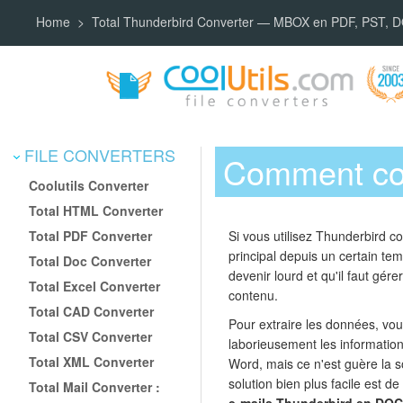
Home
Total Thunderbird Converter — MBOX en PDF, PST, 
FILE CONVERTERS
Comment con
Coolutils Converter
Total HTML Converter
Total PDF Converter
Si vous utilisez Thunderbird 
principal depuis un certain temp
Total Doc Converter
devenir lourd et qu'il faut gér
Total Excel Converter
contenu.
Total CAD Converter
Pour extraire les données, vous
Total CSV Converter
laborieusement les information
Total XML Converter
Word, mais ce n'est guère la s
solution bien plus facile est de
Total Mail Converter :