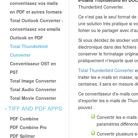
e-mails Thunderbird en DOC
convertissez vos mails
Thunderbird Converter.
en PDF et autres formats
Ce n'est pas le seul format de
Total Outlook Converter :
une solution très pratique si 
convertissez vos emails
fichier ou le partager avec d'a
Outlook en PDF
Si vous décidez de stocker vo
Total Thunderbird
électronique dans des fichier
conserver le formatage original
Converter
pratiquement n'importe quel or
Convertisseur OST en
Total Thunderbird Converter
es
PST
traiter les e-mails en masse, q
Total Image Converter
centaines, il sera en mesure d
Total Audio Converter
Ce convertisseur d'e-mails com
Total Movie Converter
d'exporter les e-mails de Thu
TIFF AND PDF APPS
pouvez :
Convertir les e-mails
PDF Combine
paramètres différent
PDF Combine Pro
Convertir plusieurs e-
PDF Splitter