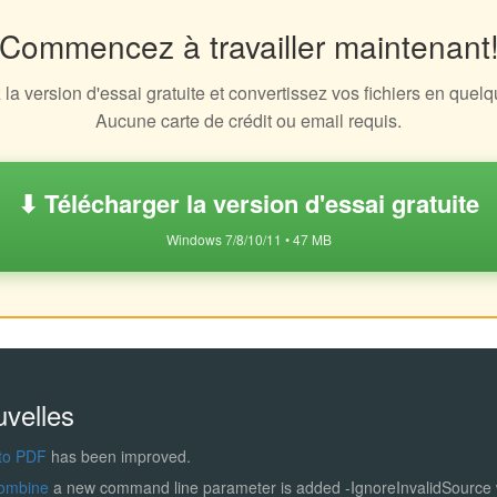
Commencez à travailler maintenant
la version d'essai gratuite et convertissez vos fichiers en quel
Aucune carte de crédit ou email requis.
⬇ Télécharger la version d'essai gratuite
Windows 7/8/10/11 • 47 MB
uvelles
to PDF
has been improved.
ombine
a new command line parameter is added -IgnoreInvalidSource