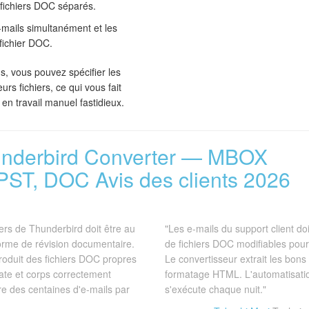
 fichiers DOC séparés.
-mails simultanément et les
fichier DOC.
s, vous pouvez spécifier les
s fichiers, ce qui vous fait
n travail manuel fastidieux.
underbird Converter — MBOX
PST, DOC Avis des clients 2026
rs de Thunderbird doit être au
"Les e-mails du support client do
orme de révision documentaire.
de fichiers DOC modifiables pou
roduit des fichiers DOC propres
Le convertisseur extrait les bon
ate et corps correctement
formatage HTML. L'automatisati
re des centaines d'e-mails par
s'exécute chaque nuit."