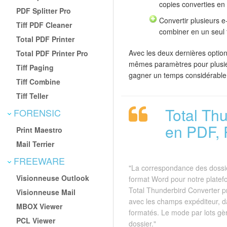
copies converties en
PDF Splitter Pro
Convertir plusieurs e
Tiff PDF Cleaner
combiner en un seul 
Total PDF Printer
Avec les deux dernières option
Total PDF Printer Pro
mêmes paramètres pour plusieur
Tiff Paging
gagner un temps considérable e
Tiff Combine
Tiff Teller
Total Th
FORENSIC
en PDF, 
Print Maestro
Mail Terrier
FREEWARE
"La correspondance des dossie
Visionneuse Outlook
format Word pour notre platef
Total Thunderbird Converter p
Visionneuse Mail
avec les champs expéditeur, d
MBOX Viewer
formatés. Le mode par lots gè
PCL Viewer
dossier."