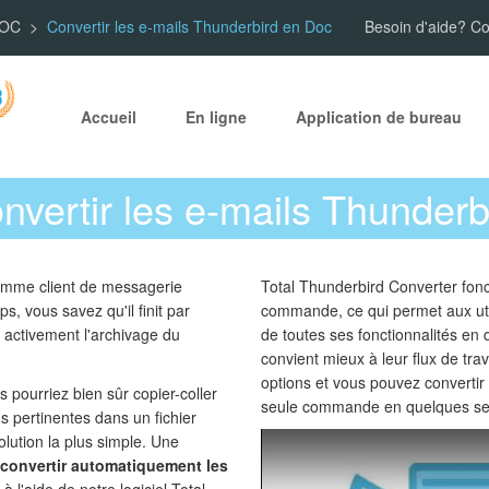
DOC
Convertir les e-mails Thunderbird en Doc
Besoin d'aide? C
Accueil
En ligne
Application de bureau
vertir les e-mails Thunder
comme client de messagerie
Total Thunderbird Converter fon
s, vous savez qu'il finit par
commande, ce qui permet aux util
er activement l'archivage du
de toutes ses fonctionnalités en 
convient mieux à leur flux de trava
options et vous pouvez convertir
 pourriez bien sûr copier-coller
seule commande en quelques s
s pertinentes dans un fichier
olution la plus simple. Une
convertir automatiquement les