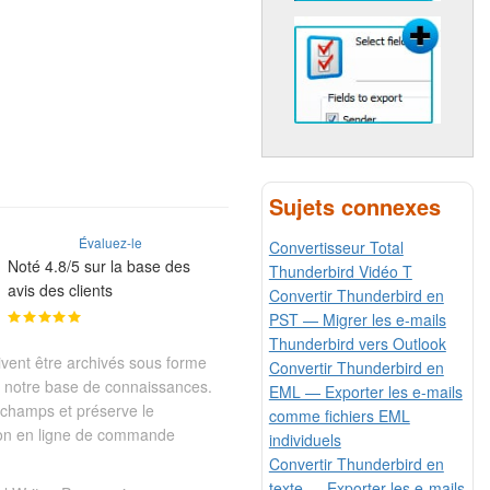
Sujets connexes
Évaluez-le
Convertisseur Total
Noté 4.8/5 sur la base des
Thunderbird Vidéo T
avis des clients
Convertir Thunderbird en
PST — Migrer les e-mails
Thunderbird vers Outlook
ivent être archivés sous forme
Convertir Thunderbird en
r notre base de connaissances.
EML — Exporter les e-mails
s champs et préserve le
comme fichiers EML
on en ligne de commande
individuels
Convertir Thunderbird en
texte — Exporter les e-mails