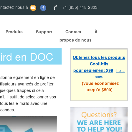
ontactez-nous à
+1 (855) 418-2323
Produits
Support
Contact
À
propos de nous
bird en DOC
Obtenez tous les produits
CoolUtils
pour seulement $99
lire la
ctionne également en ligne de
suite
(vous économisez
isateurs avancés de profiter
jusqu’à $500)
quelques frappes si cela
il. Il suffit de sélectionner vos
 tous les e-mails avec une
econdes.