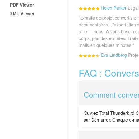
PDF Viewer
Helen Parker
Legal
XML Viewer
"E-mails de projet convertis e
documentaires. L'exportation s
utile — nous n'avons besoin que
corps, pas des en-têtes. Trait
mails en quelques minutes."
Eva Lindberg
Proje
FAQ : Convers
Comment convert
Ouvrez Total Thunderbird Co
sur Démarrer. Chaque e-mai