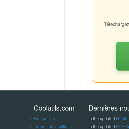
Téléchargez 
Coolutils.com
Dernières no
Plan du site
In the updated
HTML 
Termes et conditions
In the updated
PDF C