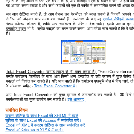
स्रोतों के लिए आपने सेटिंग्स एक बार में की हैं, और कार्यक्रम एक ही चक्र में सभी फाइलों 
यह आपका समय बचाता है और सभी फाइलों को एक ही फॉर्मेट में समायोजित करने की क्षमता दे
जब आप सेटिंग्स बनाते हैं, तो आप केवल उन पैरामीटर को बदल सकते हैं जिनकी आपको 
सेटिंग्स को छोड़कर आप समय बचा सकते हैं। रूपांतरण के बाद यह
एक्सेल जेपीईजी कनवर्
गंतव्य फ़ोल्डर खोलता है, ताकि आप रूपांतरण के परिणाम देख सकें। इसके अलावा इस क
दस्तावेज़ व्यूअर
भी है। स्रोत फाइलों का चयन करते समय, आप हमेशा जांच सकते हैं कि वे क
हैं।
Total Excel Converter कमांड लाइन से भी काम करता है।
“ExcelConverter.exe”
करके रूपांतरण पैरामीटर के साथ आप किसी अन्य दस्तावेज़ या छवि प्रारूप में कुछ सेकं
फाइलों को निर्यात कर सकते हैं। यदि आप चाहते हैं कि रूपांतरण पृष्ठभूमि मोड में किए जाएं, 
X संस्करण चाहिए -
Total Excel Converter X
।
आप Total Excel Converter को मुफ्त ट्रायल में डाउनलोड कर सकते हैं। 30 दिनों
कार्यक्षमताओं का मुफ्त उपयोग कर सकते हैं।
इसे आजमाएं!
संबंधित विषय
कस्टम सेटिंग्स के साथ Excel को XHTML में बदलें
सुविधा के साथ Excel को Access में रूपांतरित करें।
Excel को XML में कस्टम सेटिंग्स के साथ रूपांतरित करें
Excel को पेशेवर रूप से XLSX में बदलें।