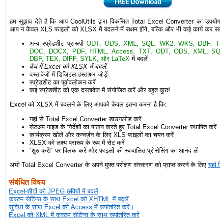
हम सुझाव देते हैं कि आप CoolUtils द्वारा विकसित Total Excel Converter का उपयो
आप न केवल XLS फाइलों को XLSX में बदलने में सक्षम होंगे, बल्कि और भी कई कार्य कर सके
अन्य स्प्रेडशीट प्रारूपों
ODT, ODS, XML, SQL, WK2, WKS, DBF, T
DOC, DOCX, PDF, HTML, Access, TXT, ODT, ODS, XML, SQL
DBF, TEX, DIFF, SYLK, और LaTeX
में बदलें
बैच में Excel को XLSX में बदलें
दस्तावेजों में डिजिटल हस्ताक्षर जोड़ें
स्प्रेडशीट का पूर्वावलोकन करें
कई स्प्रेडशीट को एक दस्तावेज में संयोजित करें और बहुत कुछ!
Excel को XLSX में बदलने के लिए आपको केवल इतना करना है कि:
यहां से Total Excel Converter डाउनलोड करें
सेटअप गाइड के निर्देशों का पालन करते हुए Total Excel Converter स्थापित करें
कार्यक्रम खोलें और कन्वर्ज़न के लिए XLS फाइलों का चयन करें
XLSX को लक्ष्य प्रारूप के रूप में सेट करें
“शुरु करें!” पर क्लिक करें और फाइलों की स्वचालित प्रोसेसिंग का आनंद लें
अभी Total Excel Converter के अपने मुफ्त परीक्षण संस्करण को प्राप्त करने के लिए
यहां 
संबंधित विषय
Excel-शीटों को JPEG छवियों में बदलें
कस्टम सेटिंग्स के साथ Excel को XHTML में बदलें
सुविधा के साथ Excel को Access में रूपांतरित करें।
Excel को XML में कस्टम सेटिंग्स के साथ रूपांतरित करें