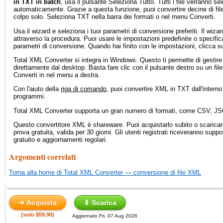
in TXT in batch
, usa il pulsante Seleziona Tutto. Tutti i file verranno sel
automaticamente. Grazie a questa funzione, puoi convertire decine di fi
colpo solo. Seleziona TXT nella barra dei formati o nel menu Converti.
Usa il wizard e seleziona i tuoi parametri di conversione preferiti. Il wizar
attraverso la procedura. Puoi usare le impostazioni predefinite o specifica
parametri di conversione. Quando hai finito con le impostazioni, clicca su
Total XML Converter si integra in Windows. Questo ti permette di gestire 
direttamente dal desktop. Basta fare clic con il pulsante destro su un fil
Converti in nel menu a destra.
Con l'aiuto della
riga di comando
, puoi convertire XML in TXT dall'interno d
programmi.
Total XML Converter supporta un gran numero di formati, come CSV, 
Questo convertitore XML è shareware. Puoi acquistarlo subito o scaricare
prova gratuita, valida per 30 giorni. Gli utenti registrati riceveranno suppo
gratuito e aggiornamenti regolari.
Argomenti correlati
Torna alla home di Total XML Converter — conversione di file XML
➜ Acquista
⬇ Scarica
(solo $59.90)
Aggiornato Fri, 07 Aug 2026