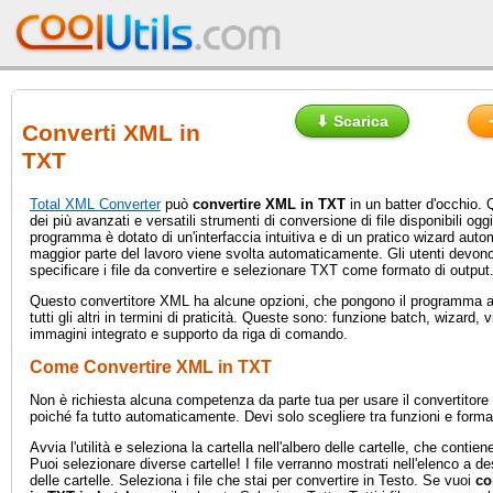
⬇ Scarica
Converti XML in
TXT
Total XML Converter
può
convertire XML in TXT
in un batter d'occhio.
dei più avanzati e versatili strumenti di conversione di file disponibili og
programma è dotato di un'interfaccia intuitiva e di un pratico wizard autom
maggior parte del lavoro viene svolta automaticamente. Gli utenti devon
specificare i file da convertire e selezionare TXT come formato di output
Questo convertitore XML ha alcune opzioni, che pongono il programma al
tutti gli altri in termini di praticità. Queste sono: funzione batch, wizard, 
immagini integrato e supporto da riga di comando.
Come Convertire XML in TXT
Non è richiesta alcuna competenza da parte tua per usare il convertito
poiché fa tutto automaticamente. Devi solo scegliere tra funzioni e format
Avvia l'utilità e seleziona la cartella nell'albero delle cartelle, che contien
Puoi selezionare diverse cartelle! I file verranno mostrati nell'elenco a des
delle cartelle. Seleziona i file che stai per convertire in Testo. Se vuoi
co