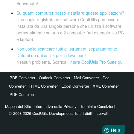
Benvenuto!
Su quanti computer posso installare queste applicazioni?
Una copia registrata del software CoolUtils può essere
installata da una singola persona che utilizza il software
personalmente su uno o 2 computer (ad esempio, su PC
e laptop).
Non voglio scaricare tutti gli strumenti separatamente.
Datemi un unico link per il download!
Nessun problema. Scarica
l'intera CoolUtils Pro Suite qui.
,
,
,
PDF Converter
Outlook Converter
Mail Converter
Doc
,
,
,
,
Converter
HTML Converter
Excel Converter
XML Converter
PDF Combine
Mappa del Sito
Informativa sulla Privacy
Termini e Condizioni
© 2003-2026 CoolUtils Development. Tutti i diritti riservati.