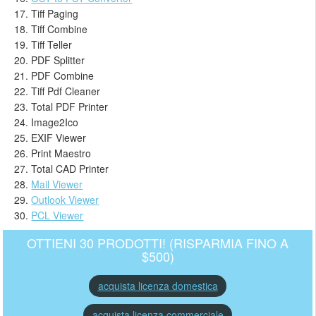
Tiff Paging
Tiff Combine
Tiff Teller
PDF Splitter
PDF Combine
Tiff Pdf Cleaner
Total PDF Printer
Image2Ico
EXIF Viewer
Print Maestro
Total CAD Printer
Mail Viewer
Outlook Viewer
PCL Viewer
OTTIENI 30 PRODOTTI! (RISPARMIA FINO A
$500)
acquista licenza domestica
acquista licenza commerciale