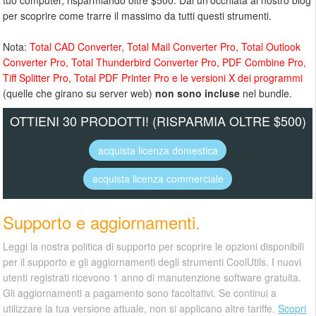
tuo computer, risparmiando oltre $500. Dai un'occhiata al nostro blog
per scoprire come trarre il massimo da tutti questi strumenti.
Nota:
Total CAD Converter, Total Mail Converter Pro, Total Outlook
Converter Pro, Total Thunderbird Converter Pro, PDF Combine Pro,
Tiff Splitter Pro, Total PDF Printer Pro e le versioni X dei programmi
(quelle che girano su server web)
non sono incluse
nel bundle.
OTTIENI 30 PRODOTTI! (RISPARMIA OLTRE $500)
acquista licenza domestica
acquista licenza commerciale
Supporto e aggiornamenti.
Leggi la nostra politica di supporto per scoprire le opzioni disponibili
per il supporto e gli aggiornamenti degli strumenti CoolUtils. I nuovi
utenti registrati ricevono 1 anno di manutenzione software gratuita.
Gli aggiornamenti a pagamento sono facoltativi. Se continui a
utilizzare la tua versione attuale, non si applicano altre tariffe.
Scopri