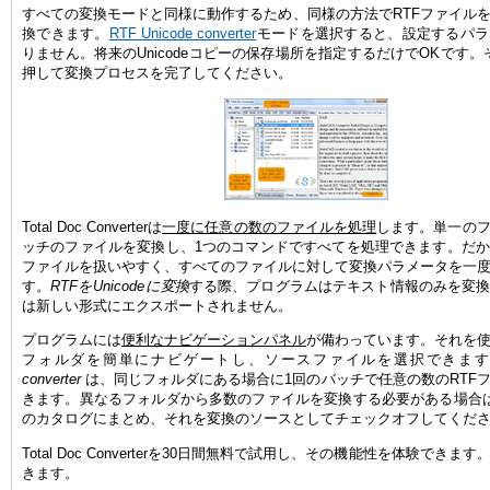
すべての変換モードと同様に動作するため、同様の方法でRTFファイル
換できます。
RTF Unicode converter
モードを選択すると、設定するパラ
りません。将来のUnicodeコピーの保存場所を指定するだけでOKです。その
押して変換プロセスを完了してください。
Total Doc Converterは
一度に任意の数のファイルを処理
します。単一の
ッチのファイルを変換し、1つのコマンドですべてを処理できます。だ
ファイルを扱いやすく、すべてのファイルに対して変換パラメータを一
す。
RTFをUnicodeに変換
する際、プログラムはテキスト情報のみを変
は新しい形式にエクスポートされません。
プログラムには
便利なナビゲーションパネル
が備わっています。それを
フォルダを簡単にナビゲートし、ソースファイルを選択できま
converter
は、同じフォルダにある場合に1回のバッチで任意の数のRTF
きます。異なるフォルダから多数のファイルを変換する必要がある場合
のカタログにまとめ、それを変換のソースとしてチェックオフしてくだ
Total Doc Converterを30日間無料で試用し、その機能性を体験できます
きます。