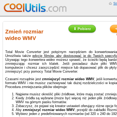
St
⬇ Pobierz
➜
Zmień rozmiar
wideo WMV
Total Movie Converter jest potężnym narzędziem do konwertowania
Umożliwia także
edycję filmów, aby dostosować je do Twoich specyfi
Używając tego
konwertera wideo
możesz sprawić, że ścieżki będą bardz
zmniejszając rozmiar ich klatek. Jeśli posiadasz duże pliki W
komputerze i chcesz zaoszczędzić miejsce lub dopasować plik do płyt
zmniejszyć przy pomocy Total Movie Converter.
Czasami rozsądnie jest
zmniejszyć rozmiar wideo WMV
, jeśli konwert
formatu WMV i nie musisz zachowywać tak dużej rozdzielczości w kopi
Procedura zmniejszania plików obejmuje:
Najpierw musisz określić pliki źródłowe, które mają zostać zmniej
Kiedy źródła są wybrane (może być więcej niż jeden plik źródłowy)
WMV na górnym pasku formatów.
Zobaczysz, że pojawi się kreator ustawień oferujący różne opcje f
Aby
zmniejszyć rozmiar wideo WMV
, przejdź do zakładki Rozmi
Wybierz jeden z predefiniowanych rozmiarów (od 320 x 240 do 192