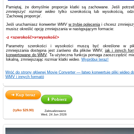
Pamiętaj, że domyślnie proporcje klatki są zachowane. Jeśli potrz
zmniejszyć rozmiar wideo
tylko szerokością lub wysokością, odz
'Zachowaj proporcje'.
Jeśli uruchamiasz
konwerter WMV
w trybie polecenia
i chcesz zmniejsz
musisz określić opcję zmniejszania w następującym formacie:
-z <szerokość>x<wysokość>
Parametry szerokości i wysokości muszą być określone w pik
zmniejszania dostępna jest zarówno dla plików WMV,
jak i innych fo
konwertowane do WMV
. Ta użyteczna funkcja pomaga zaoszczędzić mi
lokalną, zmniejszając rozmiar klatki wideo.
Wypróbuj teraz!
Wróć do strony głównej Movie Converter — łatwo konwertuje pliki wideo d
WMV i innych formató
➜ Kup teraz
⬇ Pobierz
(tylko $29.90)
Zaktualizowano
Wed, 24 Jun 2026