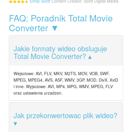
Emily Scott
Content Creator, Scott Digital Media
FAQ: Poradnik Total Movie
Converter ▼
Jakie formaty wideo obsluguje
Total Movie Converter?
Wejsciowe: AVI, FLV, MKV, M2TS, MOV, VOB, SWF,
MPEG, MPEG4, AVS, ASF, WMV, 3GP, MOD, DivX, XviD
i inne. Wyjsciowe: AVI, MP4, MPG, WMV, MPEG, FLV
oraz ustawienia urzadzen.
Jak przekonwertowac plik wideo?