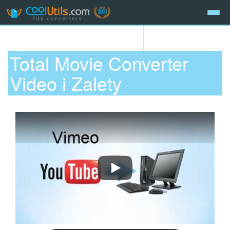
Total Movie Converter
Video i Zalety
Jak konwertować wideo do MP4, A