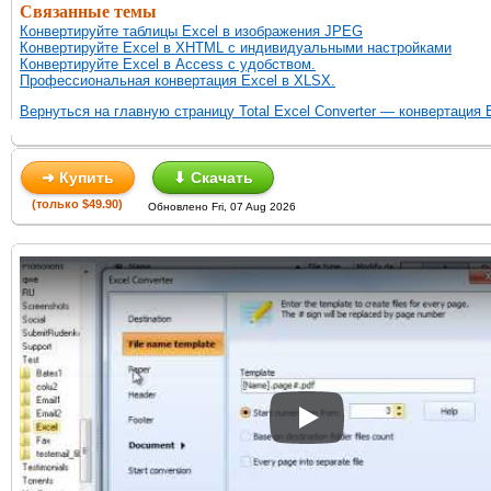
Связанные темы
Конвертируйте таблицы Excel в изображения JPEG
Конвертируйте Excel в XHTML с индивидуальными настройками
Конвертируйте Excel в Access с удобством.
Профессиональная конвертация Excel в XLSX.
Вернуться на главную страницу Total Excel Converter — конвертация 
➜ Купить
⬇ Скачать
(только $49.90)
Обновлено Fri, 07 Aug 2026
Play