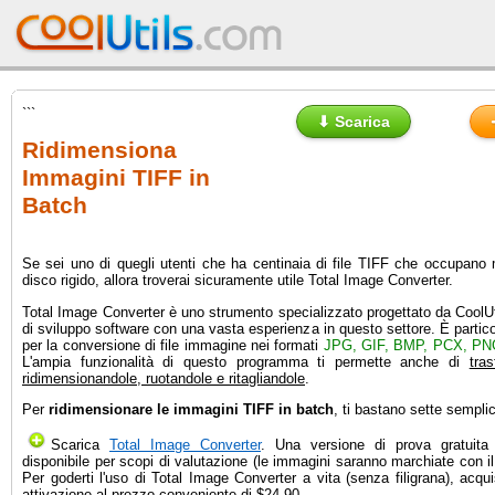
```
⬇ Scarica
Ridimensiona
Immagini TIFF in
Batch
Se sei uno di quegli utenti che ha centinaia di file TIFF che occupano
disco rigido, allora troverai sicuramente utile Total Image Converter.
Total Image Converter è uno strumento specializzato progettato da CoolUt
di sviluppo software con una vasta esperienza in questo settore. È partic
per la conversione di file immagine nei formati
JPG, GIF, BMP, PCX, PN
L'ampia funzionalità di questo programma ti permette anche di
tra
ridimensionandole, ruotandole e ritagliandole
.
Per
ridimensionare le immagini TIFF in batch
, ti bastano sette sempli
Scarica
Total Image Converter
. Una versione di prova gratuita
disponibile per scopi di valutazione (le immagini saranno marchiate con il
Per goderti l'uso di Total Image Converter a vita (senza filigrana), acqui
attivazione al prezzo conveniente di $24.90.