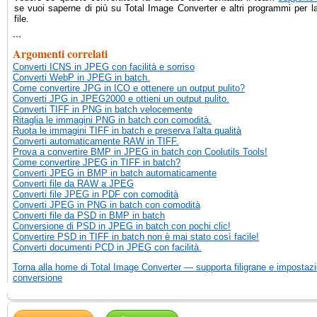
se vuoi saperne di più su Total Image Converter e altri programmi per l
file.
```
Argomenti correlati
Converti ICNS in JPEG con facilità e sorriso
Converti WebP in JPEG in batch.
Come convertire JPG in ICO e ottenere un output pulito?
Converti JPG in JPEG2000 e ottieni un output pulito.
Converti TIFF in PNG in batch velocemente
Ritaglia le immagini PNG in batch con comodità.
Ruota le immagini TIFF in batch e preserva l'alta qualità
Converti automaticamente RAW in TIFF.
Prova a convertire BMP in JPEG in batch con Coolutils Tools!
Come convertire JPEG in TIFF in batch?
Converti JPEG in BMP in batch automaticamente
Converti file da RAW a JPEG
Converti file JPEG in PDF con comodità
Converti JPEG in PNG in batch con comodità
Converti file da PSD in BMP in batch
Conversione di PSD in JPEG in batch con pochi clic!
Convertire PSD in TIFF in batch non è mai stato così facile!
Converti documenti PCD in JPEG con facilità.
Torna alla home di Total Image Converter — supporta filigrane e impostazi
conversione